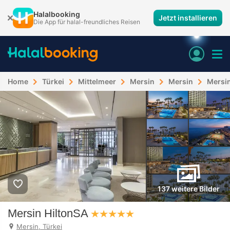
Halalbooking
Jetzt installieren
Die App für halal-freundliches Reisen
Home
Türkei
Mittelmeer
Mersin
Mersin
Mersin
137 weitere Bilder
Mersin HiltonSA
Mersin, Türkei