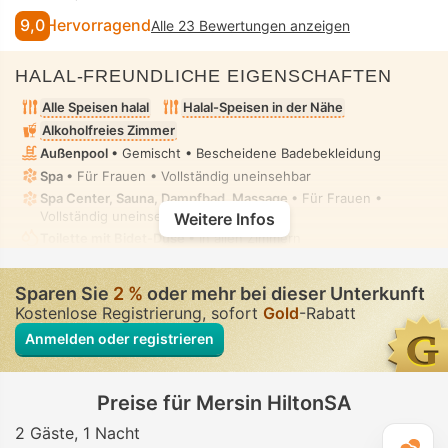
9,0
Hervorragend
Alle 23 Bewertungen anzeigen
HALAL-FREUNDLICHE EIGENSCHAFTEN
Alle Speisen halal
Halal-Speisen in der Nähe
Alkoholfreies Zimmer
Außenpool
• Gemischt • Bescheidene Badebekleidung
Spa
• Für Frauen • Vollständig uneinsehbar
Spa Center, Sauna, Dampfbad, Massage
• Für Frauen •
Vollständig uneinsehbar
Weitere Infos
Toilette mit Bidet-Düse
• In allen Zimmern
Sparen Sie
2 %
oder mehr bei dieser Unterkunft
Kostenlose Registrierung, sofort
Gold
-Rabatt
Anmelden oder registrieren
Preise für Mersin HiltonSA
2 Gäste
1 Nacht