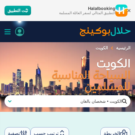
Halalbooking
ثبّت التطبيق
التطبيق المثالي لسفر العائلة المسلمة
الرئيسية
الكويت
الكويت
السياحة المناسبة
للمسلمين
الكويت
•
شخصان بالغان
الخريطة
ترتيب حسب
تصفية