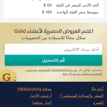
الحد الأدنى للسعر في الليلة
66 $
متوسط سعر الليلة الواحدة
188 $
اغتنم العروض الحصرية لأعضاء
Gold
سجّل مجانًا للاستفادة من الخصومات
If
you
are
a
قُم بالتسجيل
human,
ignore
this
بتسجيلي، أوافق على
شروط Halalbooking للاستخدام
و
سياسات
field
الخصوصية وملفات تعريف الارتباط
.
نُبذة عنّا
مدوّنة Halalbooking
السفر والسياحة للمسلمين؟
أرشيف الأخبار
العمرة
أخبار موقعنا