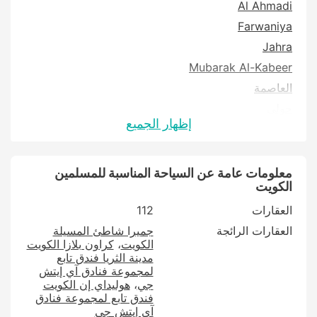
Al Ahmadi
Farwaniya
Jahra
Mubarak Al-Kabeer
العاصمة
حولي
إظهار الجميع
معلومات عامة عن السياحة المناسبة للمسلمين
الكويت
العقارات
112
العقارات الرائجة
جميرا شاطئ المسيلة
الكويت
كراون بلازا الكويت
مدينة الثريا فندق تابع
لمجموعة فنادق آي إيتش
جي
هوليداي إن الكويت
فندق تابع لمجموعة فنادق
آي إيتش جي