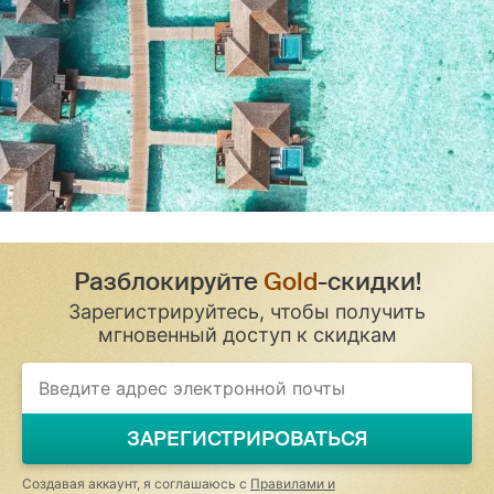
Разблокируйте
Gold
-скидки!
Зарегистрируйтесь, чтобы получить
мгновенный доступ к скидкам
If
you
are
a
ЗАРЕГИСТРИРОВАТЬСЯ
human,
ignore
this
Создавая аккаунт, я соглашаюсь с
Правилами и