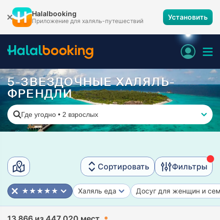
Halalbooking
Установить
Приложение для халяль-путешествий
5-ЗВЕЗДОЧНЫЕ ХАЛЯЛЬ-
ФРЕНДЛИ
Где угодно
•
2 взрослых
Сортировать
Фильтры
★★★★★
Халяль еда
Досуг для женщин и се
13 866 из 447 020 мест