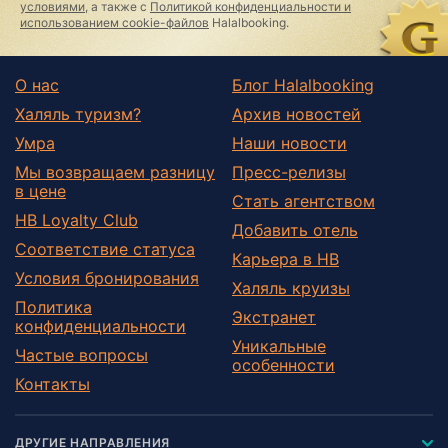
field
условиями
, а также с
Политикой конфиденциальности и
использованием cookie-файлов
Halalbooking.
О нас
Блог Halalbooking
Халяль туризм?
Архив новостей
Умра
Наши новости
Мы возвращаем разницу
Пресс-релизы
в цене
Стать агентством
HB Loyalty Club
Добавить отель
Соответствие статуса
Карьера в HB
Условия бронирования
Халяль круизы
Политика
Экстранет
конфиденциальности
Уникальные
Частые вопросы
особенности
Контакты
ДРУГИЕ НАПРАВЛЕНИЯ