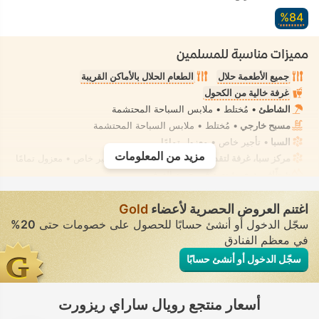
84‏%
مميزات مناسبة للمسلمين
جميع الأطعمة حلال
الطعام الحلال بالأماكن القريبة
غرفة خالية من الكحول
الشاطئ
• مُختلط • ملابس السباحة المحتشمة
مسبح خارجي
• مُختلط • ملابس السباحة المحتشمة
السبا
• تأجير خاص • معزول تمامًا
مزيد من المعلومات
مركز سبا، غرفة لتقديم علاجات السبا، تدليك
• تأجير خاص • معزول تمامًا
شطّاف يدوي مثبت
• في جميع الغرف
اغتنم العروض الحصرية لأعضاء
Gold
سجّل الدخول أو أنشئ حسابًا للحصول على خصومات حتى
20%
في معظم الفنادق
سجّل الدخول أو أنشئ حسابًا
أسعار منتجع رويال ساراي ريزورت