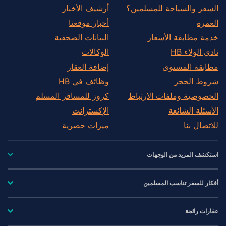
السفر والسياحة للمسلمين؟
أرشيف الأخبار
العمرة
أخبار موقعنا
خدمة مطابقة الأسعار
البيانات الصحفية
نادي الولاء HB
الوكالات
مطابقة المستوى
إضافة العقار
شروط الحجز
وظائف في HB
الخصوصية وملفات الارتباط
كروز للمسافر المسلم
الأسئلة الشائعة
الإكسترانت
للاتصال بنا
ميزات حصرية
استكشف المزيد من الوجهات
أفكار للسفر تناسب المسلمين
عقارات رائجة