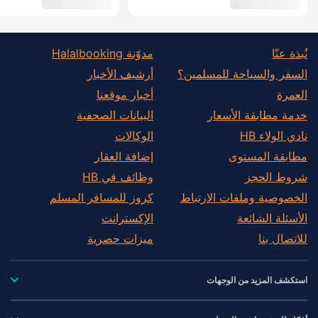
نُبذة عنّا
مدوّنة Halalbooking
السفر والسياحة للمسلمين؟
أرشيف الأخبار
العمرة
أخبار موقعنا
خدمة مطابقة الأسعار
البيانات الصحفية
نادي الولاء HB
الوكالات
مطابقة المستوى
إضافة العقار
شروط الحجز
وظائف في HB
الخصوصية وملفات الارتباط
كروز للمسافر المسلم
الأسئلة الشائعة
الإكسترانت
للاتصال بنا
ميزات حصرية
استكشف المزيد من الوجهات