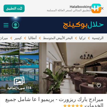
Halalbooking
ثبّت التطبيق
التطبيق المثالي لسفر العائلة المسلمة
الرئيسية
تركيا
البحر الأبيض المتوسط
أنطاليا
كيمير
ميرادج
114 صورة إضافية
ميرادج بارك ريزورت - بريميو ا عا شامل جميع
الخدمات