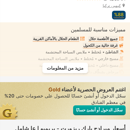
كيمير، تركيا
88‏%
مميزات مناسبة للمسلمين
جميع الأطعمة حلال
الطعام الحلال بالأماكن القريبة
غرفة خالية من الكحول
الشاطئ
• مُختلط • ملابس السباحة المحتشمة
مسبح خارجي
• مُختلط • ملابس السباحة المحتشمة
مسبح داخلي
• مُختلط • ملابس السباحة المحتشمة
مزيد من المعلومات
مرحاض بشطّاف داخلي مدمج
• في جميع الغرف
اغتنم العروض الحصرية لأعضاء
Gold
سجّل الدخول أو أنشئ حسابًا للحصول على خصومات حتى
20%
في معظم الفنادق
سجّل الدخول أو أنشئ حسابًا
أسعار ميرادج بارك ريزورت - بريميو ا عا شامل