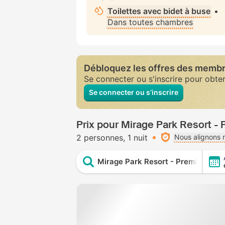
Toilettes avec bidet à buse
•
Dans toutes chambres
Débloquez les offres des memb
Se connecter ou s'inscrire pour obte
Se connecter ou s’inscrire
Prix pour Mirage Park Resort - 
2 personnes
1 nuit
Nous alignons n
Mirage Park Resort - Premium All I