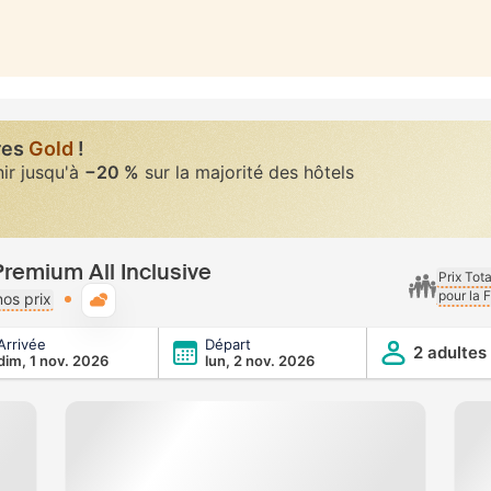
res
Gold
!
nir jusqu'à
−20 %
sur la majorité des hôtels
Premium All Inclusive
Prix Tot
pour la 
Météo typique
os prix
Arrivée
Départ
nclusive
2 adultes
dim, 1 nov. 2026
lun, 2 nov. 2026