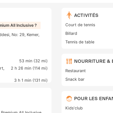
ACTIVITÉS
Court de tennis
ium All Inclusive ?
Billard
desi, No: 29, Kemer,
Tennis de table
NOURRITURE &
53 min (
32 mi
)
rt,
2 h 26 min (
114 mi
)
Restaurant
Snack bar
3 h 1 min (
131 mi
)
POUR LES ENFA
Kids'club
- Premium All Inclusive