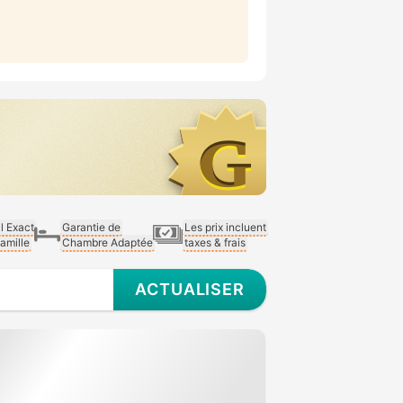
al Exact
Garantie de
Les prix incluent
Famille
Chambre Adaptée
taxes & frais
ACTUALISER