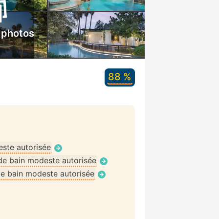
 photos
88 %
ste autorisée
de bain modeste autorisée
e bain modeste autorisée