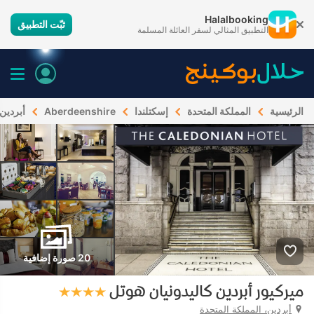
Halalbooking
ثبّت التطبيق
التطبيق المثالي لسفر العائلة المسلمة
الرئيسية
المملكة المتحدة
إسكتلندا
Aberdeenshire
أبردين
20 صورة إضافية
ميركيور أبردين كاليدونيان هوتل
أبردين، المملكة المتحدة