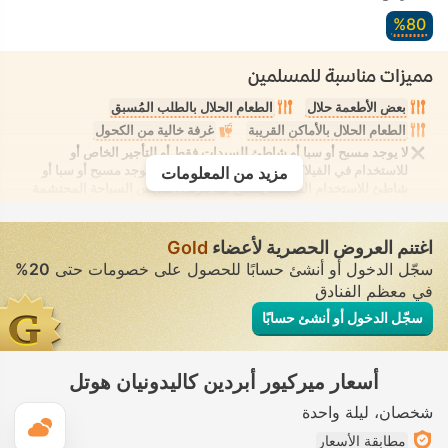
80‏%
مميزات مناسبة للمسلمين
بعض الأطعمة حلال
الطعام الحلال بالطلب المُسبق
الطعام الحلال بالأماكن القريبة
غرفة خالية من الكحول
لا يوجد مسبح أو سبا أو شاطئ للسيدات فقط أو للتأجير الخاص أو
للاستخدام في الفيلا/الغرفة يوفر الانعزال التام. لا يوجد مسبح أو سبا أو
مزيد من المعلومات
شاطئ للاستخدام المُختلط يُسمح فيه بارتداء ملابس السباحة المحتشمة
اغتنم العروض الحصرية لأعضاء
Gold
سجّل الدخول أو أنشئ حسابًا للحصول على خصومات حتى
20%
في معظم الفنادق
سجّل الدخول أو أنشئ حسابًا
أسعار ميركيور أبردين كاليدونيان هوتل
شخصان
ليلة واحدة
ال
مطابقة الأسعار