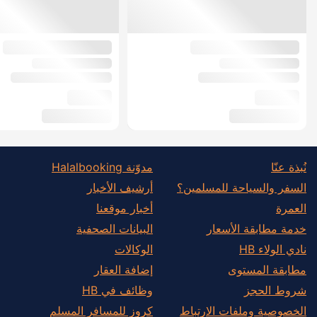
نُبذة عنّا
مدوّنة Halalbooking
السفر والسياحة للمسلمين؟
أرشيف الأخبار
العمرة
أخبار موقعنا
خدمة مطابقة الأسعار
البيانات الصحفية
نادي الولاء HB
الوكالات
مطابقة المستوى
إضافة العقار
شروط الحجز
وظائف في HB
الخصوصية وملفات الارتباط
كروز للمسافر المسلم