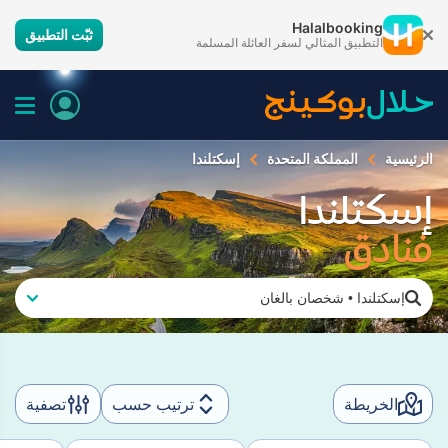
Halalbooking
ثبّت التطبيق
التطبيق المثالي لسفر العائلة المسلمة
الرئيسية
المملكة المتحدة
إسكتلندا
إسكتلندا
فنادق
إسكتلندا
•
شخصان بالغان
الخريطة
ترتيب حسب
تصفية