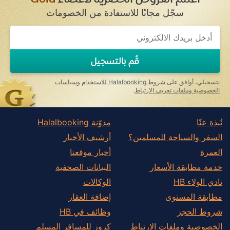
Scottish Borders
سجّل مجانًا للاستفادة من الخصومات
Shetland Islands
If
South Lanarkshire
you
are
Stirling
a
قُم بالتسجيل
human,
West Dunbartonshire
ignore
this
West Lothian
بتسجيلي، أوافق على
شروط Halalbooking للاستخدام
و
سياسات
field
الخصوصية وملفات تعريف الارتباط
.
Western Isles
إدنبرة
نُبذة عنّا
مدوّنة Halalbooking
أرغيل وبيوت
السفر والسياحة للمسلمين؟
أرشيف الأخبار
المرتفعات
العمرة
أخبار موقعنا
بيرث وكينروس
خدمة مطابقة الأسعار
البيانات الصحفية
غلاسكو
نادي الولاء HB
الوكالات
مطابقة المستوى
إضافة العقار
شروط الحجز
وظائف في HB
الخصوصية وملفات الارتباط
كروز للمسافر المسلم