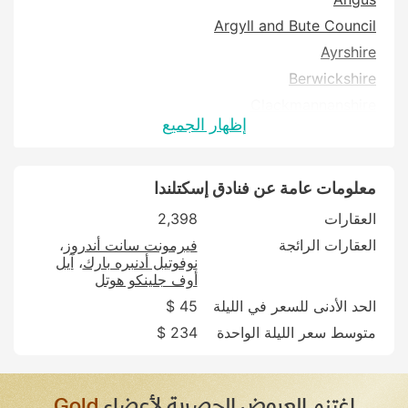
Argyll and Bute Council
Ayrshire
Berwickshire
Clackmannanshire
إظهار الجميع
Dumfries and Galloway
Dundee
East Lothian
معلومات عامة عن فنادق إسكتلندا
Falkirk
العقارات
2,398
Fife
العقارات الرائجة
فيرمونت سانت أندروز
نوفوتيل أدنبره بارك
آيل
Highland
أوف جلينكو هوتل
Inverclyde
الحد الأدنى للسعر في الليلة
45 $
Moray
متوسط سعر الليلة الواحدة
234 $
North Lanarkshire
Orkney Islands
Scotland Islands
اغتنم العروض الحصرية لأعضاء
Gold