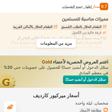
9.7
ممتاز
إظهار جميع التقييمات
مميزات مناسبة للمسلمين
الطعام الحلال بالطلب المُسبق
الطعام الحلال بالأماكن القريبة
غرفة خالية من الكحول
لا يوجد مسبح أو سبا أو شاطئ للسيدات فقط أو للتأجير الخاص أو
للاستخدام في الفيلا/الغرفة يوفر الانعزال التام. لا يوجد مسبح أو سبا أو
مزيد من المعلومات
شاطئ للاستخدام المُختلط يُسمح فيه بارتداء ملابس السباحة المحتشمة
اغتنم العروض الحصرية لأعضاء
Gold
سجّل الدخول أو أنشئ حسابًا للحصول على خصومات حتى
20%
في معظم الفنادق
سجّل الدخول أو أنشئ حسابًا
أسعار ميركيور كارديف
شخصان
ليلة واحدة
ال
مطابقة الأسعار