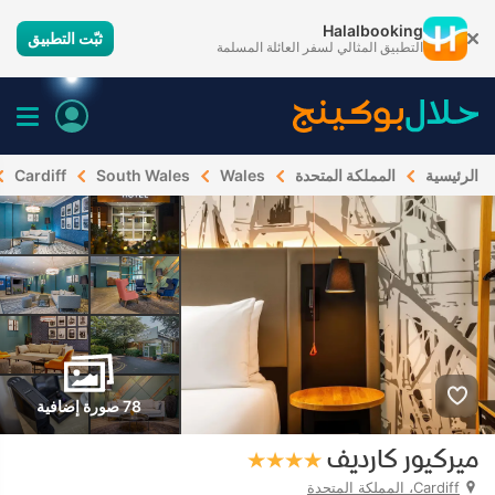
Halalbooking
ثبّت التطبيق
التطبيق المثالي لسفر العائلة المسلمة
الرئيسية
المملكة المتحدة
Wales
South Wales
Cardiff
78 صورة إضافية
ميركيور كارديف
Cardiff، المملكة المتحدة