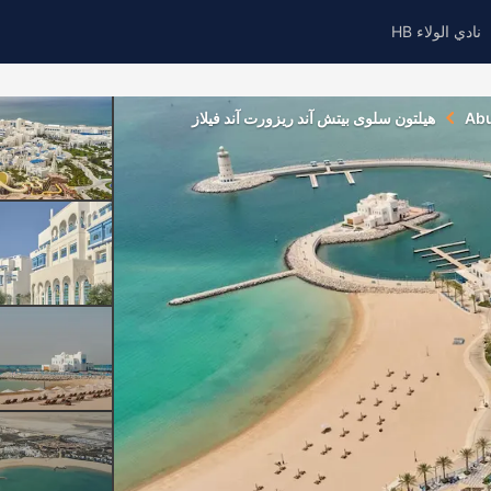
نادي الولاء HB
Ab
هيلتون سلوى بيتش آند ريزورت آند فيلاز