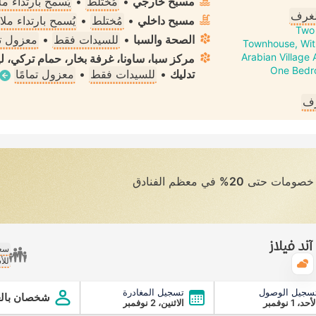
مسبح خارجي
•
مُختلط
•
يُسمح بارتداء 
لغرف
مسبح داخلي
•
مُختلط
•
يُسمح بارتداء م
Two 
الصحة والسبا
•
للسيدات فقط
•
معزول تم
Townhouse, Wit
Arabian Village
مركز سبا، ساونا، غرفة بخار، حمام تركي، لي
One Bedro
تدليك
•
للسيدات فقط
•
معزول تمامًا
رف
ى خصومات حتى
20%
في معظم الفنادق
د فيلاز
سعر
للأ
الطقس
سجيل الوصول
تسجيل المغادرة
شخصان بالغ
أحد، 1 نوفمبر
الاثنين، 2 نوفمبر