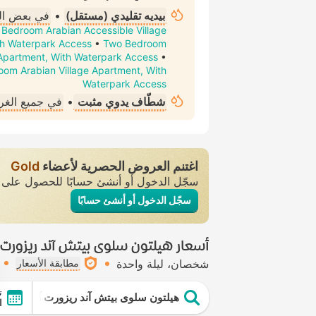
بيديه تقليدي (مستقل)
•
في بعض ا
Bedroom Arabian Accessible Village
h Waterpark Access
•
Two Bedroom
 Apartment, With Waterpark Access
•
om Arabian Village Apartment, With
Waterpark Access
شطّاف يدوي مثبت
•
في جميع الغ
اغتنم العروض الحصرية لأعضاء
Gold
سجّل الدخول أو أنشئ حسابًا للحصول عل
سجّل الدخول أو أنشئ حسابًا
أسعار هيلتون سلوى بيتش آند ريزورت آن
شخصان
ليلة واحدة
مطابقة الأسعار
ت
هيلتون سلوى بيتش آند ريزورت آند فيلاز
ال