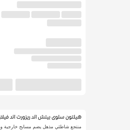
هيلتون سلوى بيتش آند ريزورت آند فيلاز
منتجع شاطئي مذهل يضم مسابح خارجية ودا