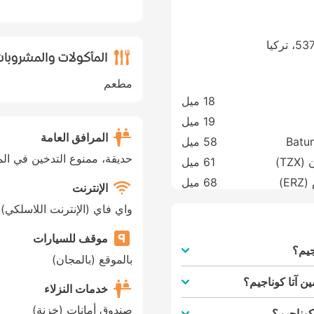
المأكولات والمشروبا
مطعم
18 ميل
19 ميل
المرافق العامة
Batum
58 ميل
حديقة، ممنوع التدخين في الم
61 ميل
68 ميل
الإنترنت
واي فاي (الإنترنت اللاسلكي)
موقف للسيارات
جيم؟
بالموقع (بالمجان)
ن آتا كوناجيم؟
خدمات النزلاء
صندوق أمانات (خزنة)
كوناجيم؟