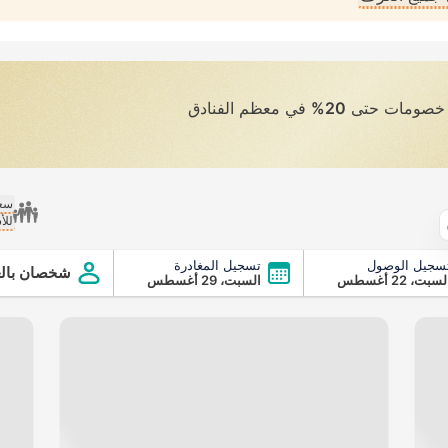
ى خصومات حتى
20%
في معظم الفنادق
سعر
للأ
الطقس
سجيل الوصول
تسجيل المغادرة
شخصان بالغ
سبت، 22 أغسطس
السبت، 29 أغسطس