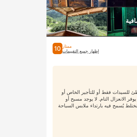
ممتاز
10
إظهار جميع التقييمات
طئ للسيدات فقط أو للتأجير الخاص أو
وفر الانعزال التام. لا يوجد مسبح أو
ختلط يُسمح فيه بارتداء ملابس السباحة