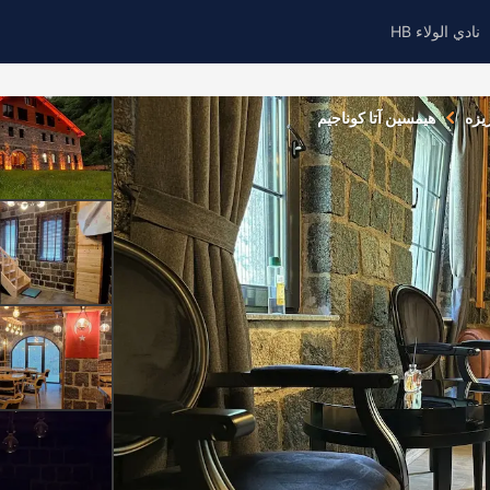
نادي الولاء HB
يزه
هيمسين آتا كوناجيم