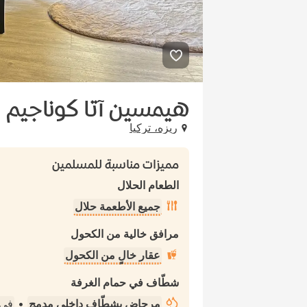
هيمسين آتا كوناجيم
ريزه، تركيا
مميزات مناسبة للمسلمين
الطعام الحلال
جميع الأطعمة حلال
مرافق خالية من الكحول
عقار خالٍ من الكحول
شطّاف في حمام الغرفة
مرحاض بشطّاف داخلي مدمج
•
في 