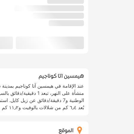
هيمسين آتا كوناجيم
عند الإقامة في هيمسين آتا كوناجيم بمدين
منشأة على النهر، تبعد 1 دقيق
الوطنية و7 دقيقة/دقائق عن زيل كايل.
بُعد ٦٫٤ كم من شلالات بالوفيت و١١٫٢ كم من جسر سينيوفا.
الموقع