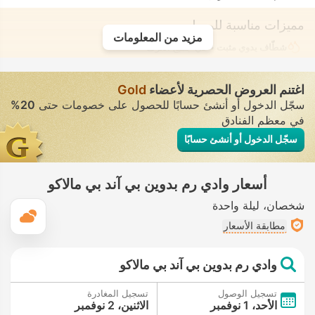
مميزات مناسبة للمسلمين
مزيد من المعلومات
شطّاف يدوي مثبت
• في جميع الغرف
اغتنم العروض الحصرية لأعضاء
Gold
سجّل الدخول أو أنشئ حسابًا للحصول على خصومات حتى
20%
في معظم الفنادق
سجّل الدخول أو أنشئ حسابًا
أسعار وادي رم بدوين بي آند بي مالاكو
شخصان
ليلة واحدة
ال
مطابقة الأسعار
وادي رم بدوين بي آند بي مالاكو
تسجيل الوصول
تسجيل المغادرة
الأحد، 1 نوفمبر
الاثنين، 2 نوفمبر