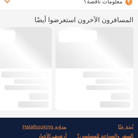
معلومات ناقصة؟
المسافرون الآخرون استعرضوا أيضًا
نُبذة عنّا
مدوّنة Halalbooking
السفر والسياحة للمسلمين؟
أرشيف الأخبار