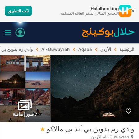
Halalbooking
ثبّت التطبيق
التطبيق المثالي لسفر العائلة المسلمة
الرئيسية
الأردن
Aqaba
Al-Quwayrah
وادي رم بدوين بي آن
7 صور إضافية
وادي رم بدوين بي آند بي مالاكو
Al-Quwayrah، الأردن