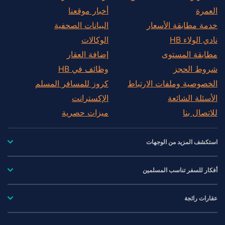
العمرة
أخبار موقعنا
خدمة مطابقة الأسعار
البيانات الصحفية
نادي الولاء HB
الوكالات
مطابقة المستوى
إضافة العقار
شروط الحجز
وظائف في HB
الخصوصية وملفات الارتباط
كروز للمسافر المسلم
الأسئلة الشائعة
الإكسترانت
للاتصال بنا
ميزات حصرية
استكشف المزيد من الوجهات
أفكار للسفر تناسب المسلمين
عقارات رائجة