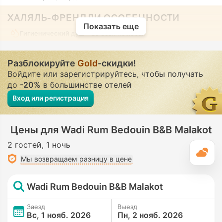
ХАЛЯЛЬ-ФРЕНДЛИ ОСОБЕННОСТИ
Показать еще
Гигиенический душ
• Во всех номерах
Разблокируйте
Gold
-скидки!
Войдите или зарегистрируйтесь, чтобы получать
до
-20%
в большинстве отелей
Вход или регистрация
Цены для Wadi Rum Bedouin B&B Malakot
2 гостей
1 ночь
П
Мы возвращаем разницу в цене
Wadi Rum Bedouin B&B Malakot
Заезд
Выезд
Вс, 1 нояб. 2026
Пн, 2 нояб. 2026