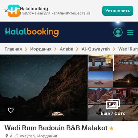
Halalbooking
Установить
Приложение для халяль-путешествий
Главная
Иордания
Aqaba
Al-Quwayrah
Wadi Rum
Еще 7 фото
Wadi Rum Bedouin B&B Malakot
Al-Quwayrah, Иордания