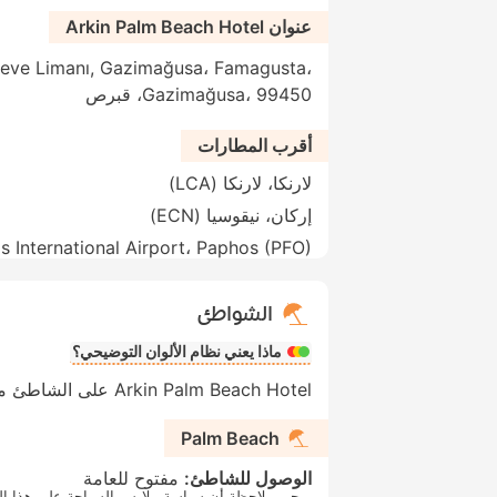
عنوان Arkin Palm Beach Hotel
Deve Limanı, Gazimağusa، Famagusta،
Gazimağusa، 99450، قبرص
أقرب المطارات
لارنكا، لارنكا (LCA)
إركان، نيقوسيا (ECN)
 International Airport، Paphos (PFO)
الشواطئ
ماذا يعني نظام الألوان التوضيحي؟
Arkin Palm Beach Hotel على الشاطئ مباشرةً
Palm Beach
الوصول للشاطئ:
مفتوح للعامة
يرجى ملاحظة أن سياسة ملابس السباحة على هذا الش