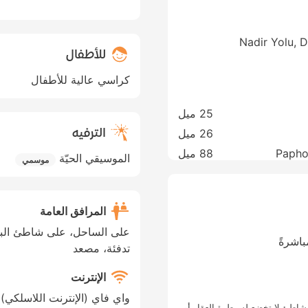
Nadir Yolu, 
للأطفال
كراسي عالية للأطفال
25 ميل
الترفيه
26 ميل
Paphos
88 ميل
الموسيقي الحيّة
موسمي
المرافق العامة
على الساحل، على شاطئ البح
تدفئة، مصعد
الإنترنت
واي فاي (الإنترنت اللاسلكي)،
اطئ لا تخضع لسيطرة العقار أو