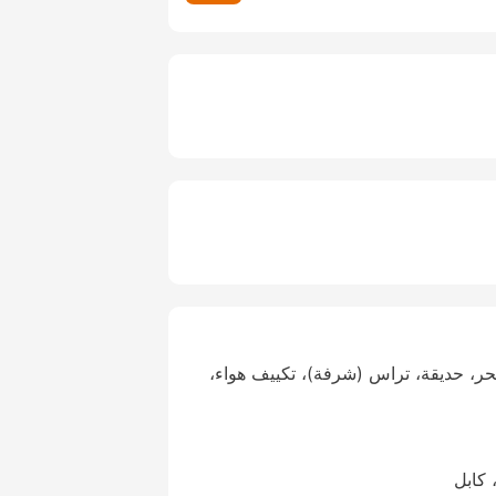
ر، حديقة، تراس (شرفة)، تكييف هواء،
 كابل