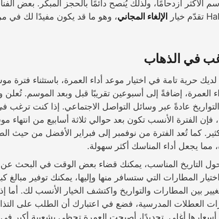
 الأكثر ازدحامًا، ولذلك يُنصح دائمًا بالحجز المبكر. بعض الفن
خيار
الإلغاء المجاني
، وهو ما قد يكون مفيدًا لك في م
غب في الذهاب
يك حرية تامة في اختيار موعد أداء العمرة، باستثناء فترة م
داء العمرة، إضافةً إلى أسبوعين تقريبًا قبل وبعد الموسم. تُعلن 
تواريخ عادةً عبر وسائل التواصل الاجتماعي. إذا كنت ترغب في
 فإن الفترة الأنسب تكون بعد حوالي ثلاثة أسابيع من انتهاء 
ثير. كما تُعد الفترة من نوفمبر إلى فبراير الأفضل من حيث ا
ة، مما يجعل أداء المناسك أكثر سهولة.
حول التاريخ المناسب، يمكنك قضاء بعض الوقت في البحث عن 
اختيار المطارات التي ستسافر منها وإليها، يمكنك توفير مبالغ كب
غيير بين المطارات والتواريخ واكتشف الخيار الأنسب لك. أما إ
ت العطلات المدرسية، فضع في اعتبارك أن الطلب على التذا
أسعارها أغلى. تحديدًا، أصبحت العمرة تحظى بشعبية أكبر في 