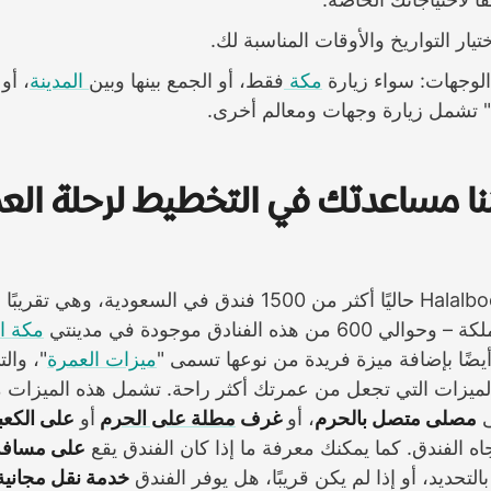
يار التواريخ والأوقات المناسبة لك.
الوجهات: سواء زيارة
مكة
فقط، أو الجمع بينها وبين
المدينة
، أو
 تشمل زيارة وجهات ومعالم أخرى.
نا مساعدتك في التخطيط لرحلة العم
يوفر موقع Halalbooking حاليًا أكثر من 1500 فندق في السعودية، و
 هذه الفنادق موجودة في مدينتي
مكة ا
 أيضًا بإضافة ميزة فريدة من نوعها تسمى
"
ميزات العمرة
"، وال
 الميزات التي تجعل من عمرتك أكثر راحة. تشمل هذه الميزات م
ى
مصلى متصل بالحرم
، أو
غرف
مطلة على الحرم
أو
على الكعب
اه الفندق. كما يمكنك معرفة ما إذا كان الفندق يقع
على مسافة 
التحديد، أو إذا لم يكن قريبًا، هل يوفر الفندق
خدمة نقل مجانية