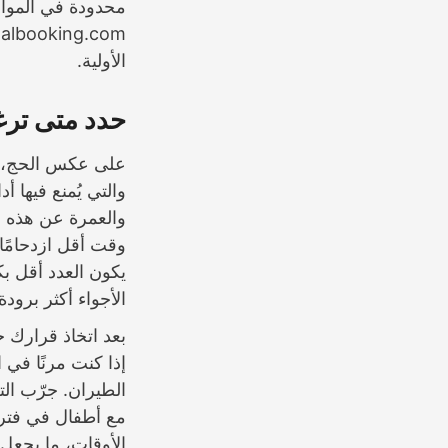
محدودة في المواسم
Halalbooking.com تقدّم 
الأولية.
حدد متى تر
على عكس الحج، لد
والتي يُمنع فيها أ
والعمرة عن هذه ال
وقت أقل ازدحامًا،
يكون العدد أقل بك
الأجواء أكثر برود
بعد اتخاذ قرارك 
إذا كنت مرنًا في 
الطيران. جرّب الت
مع أطفال في فترا
الأوقات، ما يجعل 