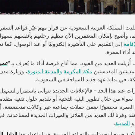
ام 2019، أعلنت المملكة العربية السعودية عن قرار مهم غيّر قواعد السفر
لم، وأصبح بإمكان المعتمرين الآن تنظيم رحلتهم بأنفسهم بسهو
إقامة
إلى التقديم على التأشيرة إلكترونيًا أو عند الوصول. كما 
أداء العمرة.
ُزيلت العديد من القيود، مما أتاح فرصة أداء ما يُعرف بـ "
عمر
لمدينتين المقدستين
مكة المكرمة
والمدينة المنورة
،
وزيارة مدن
ة، في بداية عهد جديد للسياحة في السعودية.
رات عند هذا الحد – فالإعلانات الجديدة تتوالى باستمرار لتسهيل 
سواء من خلال تطوير البنية التحتية أو تقديم حلول تقنية متقدمة.
اء العمرة محصورًا ضمن حملات جماعية عبر وكالات متخصصة. أ
Halalbook، فقد وفرنا لك العديد من الفلاتر والميزات الجديدة لمساعدتك ف
المدينة
.
كبة جميع التحديثات والنصائح الجديدة، قمنا بإعداد هذا
الدليل ا