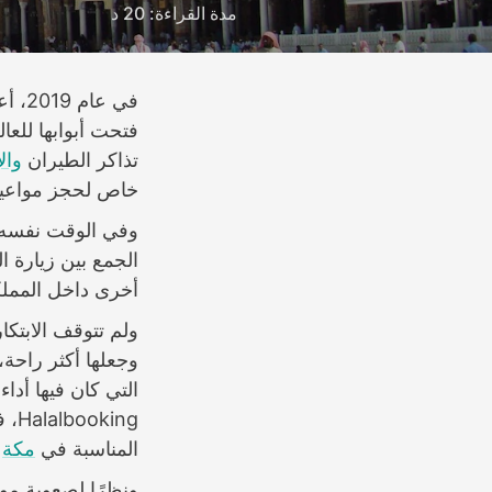
مدة القراءة: 20 د
في ع
فتحت أبوابها للعا
تذاكر الطيران
وال
خاص لحجز مواعيد 
وفي الوقت نفسه، أ
الجمع بين زيارة ا
أخرى داخل المملك
ولم تتوقف الابتكا
وجعلها أكثر راحة، 
التي كان فيها أد
ing
المناسبة في
مكة
و
ونظرًا لصعوبة موا