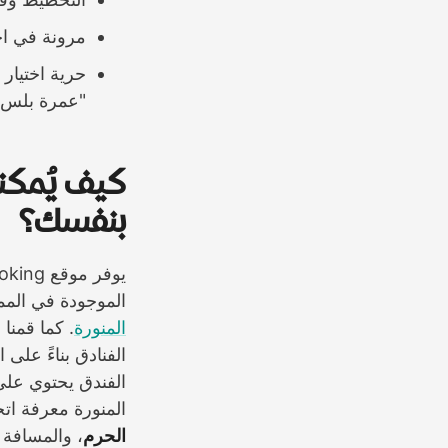
مرونة في اخت
حرية اختيار 
"عمرة بلس"
كيف يُمكن
بنفسك؟
الموجودة في المملكة – وحوالي 600 من
المنورة
. كما قمنا
الفنادق بناءً على
الفندق يحتوي عل
المنورة معرفة اتج
الحرم
، والمسافة ب