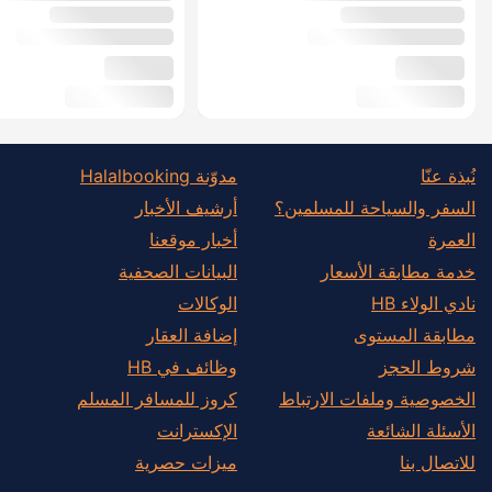
نُبذة عنّا
مدوّنة Halalbooking
السفر والسياحة للمسلمين؟
أرشيف الأخبار
العمرة
أخبار موقعنا
خدمة مطابقة الأسعار
البيانات الصحفية
نادي الولاء HB
الوكالات
مطابقة المستوى
إضافة العقار
شروط الحجز
وظائف في HB
الخصوصية وملفات الارتباط
كروز للمسافر المسلم
الأسئلة الشائعة
الإكسترانت
للاتصال بنا
ميزات حصرية