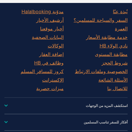
نُبذة عنّا
مدوّنة Halalbooking
السفر والسياحة للمسلمين؟
أرشيف الأخبار
العمرة
أخبار موقعنا
خدمة مطابقة الأسعار
البيانات الصحفية
نادي الولاء HB
الوكالات
مطابقة المستوى
إضافة العقار
شروط الحجز
وظائف في HB
الخصوصية وملفات الارتباط
كروز للمسافر المسلم
الأسئلة الشائعة
الإكسترانت
للاتصال بنا
ميزات حصرية
استكشف المزيد من الوجهات
أفكار للسفر تناسب المسلمين