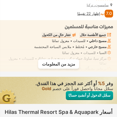
سامسون، تركيا
7.0
جيد
إظهار 22 تقييمًا
مميزات مناسبة للمسلمين
جميع الأطعمة حلال
عقار خالٍ من الكحول
مسبح داخلي
• للسيدات • معزول تمامًا
مسبح خارجي
• مُختلط • ملابس السباحة المحتشمة
السبا
• للسيدات • معزول تمامًا
مركز سبا، ساونا، حمام تركي، مسبح حراري، تدليك
• للسيدات • معزول
تمامًا
مزيد من المعلومات
مرحاض بشطّاف داخلي مدمج
• في جميع الغرف
وفر
5‏%
أو أكثر عند الحجز في هذا الفندق.
سجّل مجاناً واحصل فوراً على خصم
Gold
سجّل الدخول أو أنشئ حسابًا
أسعار Hilas Thermal Resort Spa & Aquapark