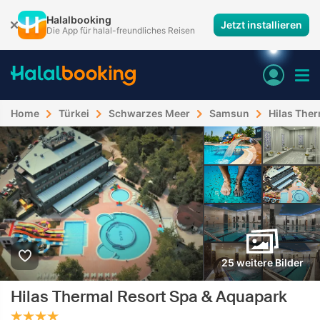
Halalbooking
Jetzt installieren
Die App für halal-freundliches Reisen
Home
Türkei
Schwarzes Meer
Samsun
Hilas The
25 weitere Bilder
Hilas Thermal Resort Spa & Aquapark