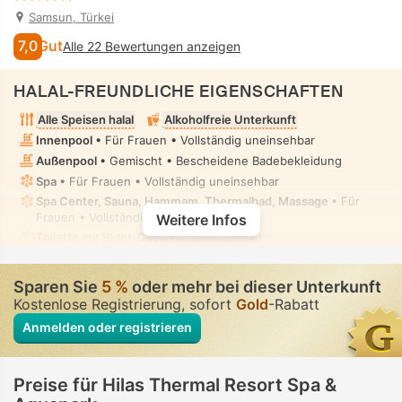
Samsun, Türkei
7,0
Gut
Alle 22 Bewertungen anzeigen
HALAL-FREUNDLICHE EIGENSCHAFTEN
Alle Speisen halal
Alkoholfreie Unterkunft
Innenpool
• Für Frauen • Vollständig uneinsehbar
Außenpool
• Gemischt • Bescheidene Badebekleidung
Spa
• Für Frauen • Vollständig uneinsehbar
Spa Center, Sauna, Hammam, Thermalbad, Massage
• Für
Frauen • Vollständig uneinsehbar
Weitere Infos
Toilette mit Bidet-Düse
• In allen Zimmern
Sparen Sie
5 %
oder mehr bei dieser Unterkunft
Kostenlose Registrierung, sofort
Gold
-Rabatt
Anmelden oder registrieren
Preise für Hilas Thermal Resort Spa &