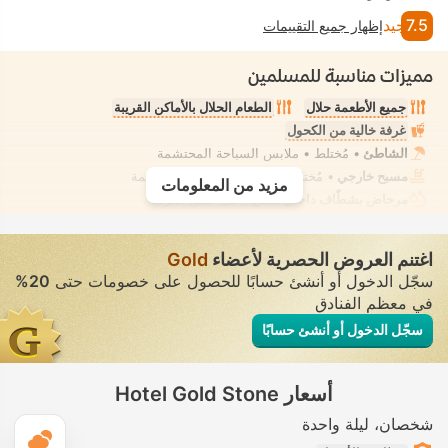
7.5
جيد
إظهار جميع التقييمات
مميزات مناسبة للمسلمين
جميع الأطعمة حلال
الطعام الحلال بالأماكن القريبة
غرفة خالية من الكحول
الشاطئ
• مُختلط • ملابس السباحة المحتشمة
مسبح خارجي
• مُختلط • ملابس السباحة المحتشمة
مزيد من المعلومات
مرحاض بشطّاف داخلي مدمج
• في جميع الغرف
اغتنم العروض الحصرية لأعضاء
Gold
سجّل الدخول أو أنشئ حسابًا للحصول على خصومات حتى
20%
في معظم الفنادق
سجّل الدخول أو أنشئ حسابًا
أسعار Hotel Gold Stone
شخصان
ليلة واحدة
ال