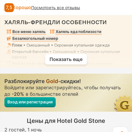
7,5
Хорошо
Посмотреть все отзывы
ХАЛЯЛЬ-ФРЕНДЛИ ОСОБЕННОСТИ
Все меню халяль
Халяль еда поблизости
Безалкогольный номер
Пляж
• Смешанный • Скромная купальная одежда
Открытый бассейн
• Смешанный • Скромная купальная
одежда
Показать еще
Унитаз со встроенной форсункой
• Во всех номерах
Разблокируйте
Gold
-скидки!
Войдите или зарегистрируйтесь, чтобы получать
до
-20%
в большинстве отелей
Вход или регистрация
Цены для Hotel Gold Stone
2 гостей
1 ночь