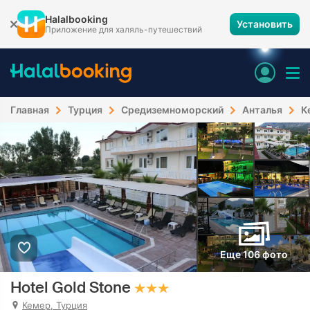
Halalbooking
Установить
Приложение для халяль-путешествий
Главная
Турция
Средиземноморский
Анталья
К
Еще 106 фото
Hotel Gold Stone
Кемер, Турция