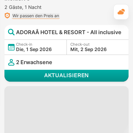
2 Gäste
1 Nacht
T
Wir passen den Preis an
ADORAÂ HOTEL & RESORT - All inclusive
Check-in
Check-out
Die, 1 Sep 2026
Mit, 2 Sep 2026
2 Erwachsene
AKTUALISIEREN