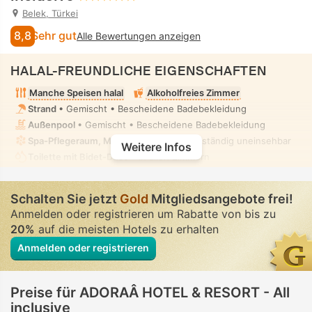
Belek, Türkei
8,8
Sehr gut
Alle Bewertungen anzeigen
HALAL-FREUNDLICHE EIGENSCHAFTEN
Manche Speisen halal
Alkoholfreies Zimmer
Strand
• Gemischt • Bescheidene Badebekleidung
Außenpool
• Gemischt • Bescheidene Badebekleidung
Spa-Pflegeraum, Massage
• Privat • Vollständig uneinsehbar
Weitere Infos
Toilette mit Bidet-Düse
• In allen Zimmern
Schalten Sie jetzt
Gold
Mitgliedsangebote frei!
Anmelden oder registrieren um Rabatte von bis zu
20%
auf die meisten Hotels zu erhalten
Anmelden oder registrieren
Preise für ADORAÂ HOTEL & RESORT - All
inclusive