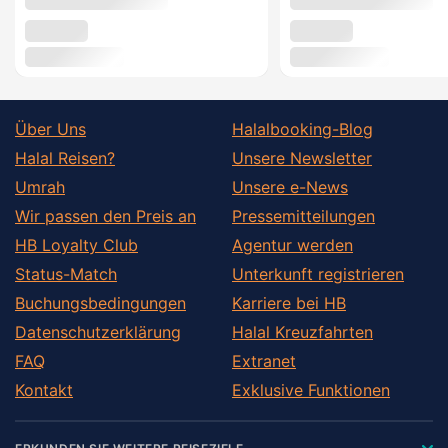
Über Uns
Halalbooking-Blog
Halal Reisen?
Unsere Newsletter
Umrah
Unsere e-News
Wir passen den Preis an
Pressemitteilungen
HB Loyalty Club
Agentur werden
Status-Match
Unterkunft registrieren
Buchungsbedingungen
Karriere bei HB
Datenschutzerklärung
Halal Kreuzfahrten
FAQ
Extranet
Kontakt
Exklusive Funktionen