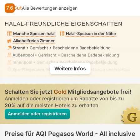
7,6
Gut
Alle Bewertungen anzeigen
HALAL-FREUNDLICHE EIGENSCHAFTEN
Manche Speisen halal
Halal-Speisen in der Nähe
Alkoholfreies Zimmer
Strand
• Gemischt • Bescheidene Badebekleidung
Außenpool
• Gemischt • Bescheidene Badebekleidung
Innenpool
• Gemischt • Bescheidene Badebekleidung
Weitere Infos
Spa-Pflegeraum, Massage
• Privat • Vollständig uneinsehbar
Toilette mit Bidet-Düse
• In allen Zimmern
Schalten Sie jetzt
Gold
Mitgliedsangebote frei!
Anmelden oder registrieren um Rabatte von bis zu
20%
auf die meisten Hotels zu erhalten
Anmelden oder registrieren
Preise für AQI Pegasos World - All inclusive