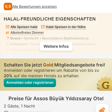
6,8
Alle Bewertungen anzeigen
HALAL-FREUNDLICHE EIGENSCHAFTEN
Alle Speisen halal
Halal-Speisen in der Nähe
Alkoholfreies Zimmer
Strand
• Gemischt • Bescheidene Badebekleidung
Außenpool
• Gemischt • Bescheidene Badebekleidung
Weitere Infos
Toilette mit Bidet-Düse
• In allen Zimmern
Schalten Sie jetzt
Gold
Mitgliedsangebote frei!
Anmelden oder registrieren um Rabatte von bis zu
20%
auf die meisten Hotels zu erhalten
Anmelden oder registrieren
Preise für Assos Büyük Yıldızsaray Otel
2 Gäste
1 Nacht
T