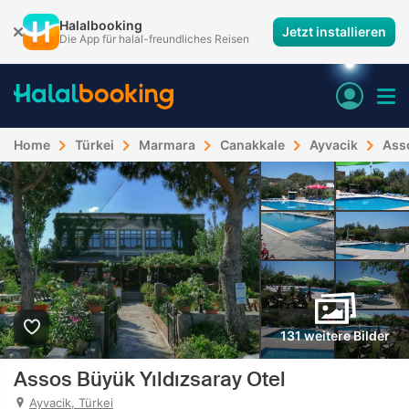
Halalbooking
Jetzt installieren
Die App für halal-freundliches Reisen
Home
Türkei
Marmara
Canakkale
Ayvacik
Asso
131 weitere Bilder
Assos Büyük Yıldızsaray Otel
Ayvacik, Türkei