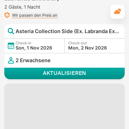
2 Gäste
1 Nacht
T
Wir passen den Preis an
Asteria Collection Side (Ex. Labranda Excelsior)
Check-in
Check-out
Son, 1 Nov 2026
Mon, 2 Nov 2026
2 Erwachsene
AKTUALISIEREN