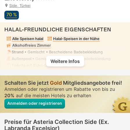
Side, Türkei
70 %
HALAL-FREUNDLICHE EIGENSCHAFTEN
Alle Speisen halal
Halal-Speisen in der Nähe
Alkoholfreies Zimmer
Strand
• Gemischt • Bescheidene Badebekleidung
Außenpool
• Gemischt • Bescheidene Badebekleidung
Weitere Infos
Toilette mit Bidet-Düse
• In allen Zimmern
Schalten Sie jetzt
Gold
Mitgliedsangebote frei!
Anmelden oder registrieren um Rabatte von bis zu
20%
auf die meisten Hotels zu erhalten
Anmelden oder registrieren
Preise für Asteria Collection Side (Ex.
Labranda Excelsior)