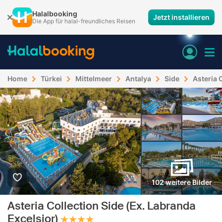
Halalbooking
Jetzt installieren
Die App für halal-freundliches Reisen
Home
Türkei
Mittelmeer
Antalya
Side
Asteria 
102 weitere Bilder
Asteria Collection Side (Ex. Labranda
Excelsior)