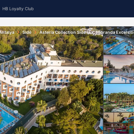
HB Loyalty Club
Antalya
Sidé
Asteria Collection Side (Ex. Labranda Excelsio