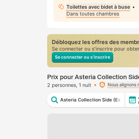
Toilettes avec bidet à buse
•
Dans toutes chambres
Débloquez les offres des memb
Se connecter ou s'inscrire pour obte
Se connecter ou s’inscrire
Prix pour Asteria Collection Sid
2 personnes
1 nuit
Nous alignons n
Asteria Collection Side (Ex. Labran