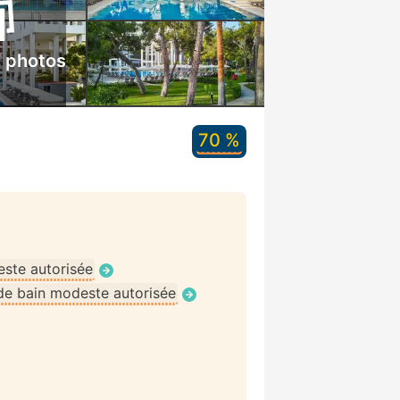
s photos
70 %
ste autorisée
de bain modeste autorisée