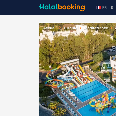
FR
$
Accueil
Turquie
Méditerranée