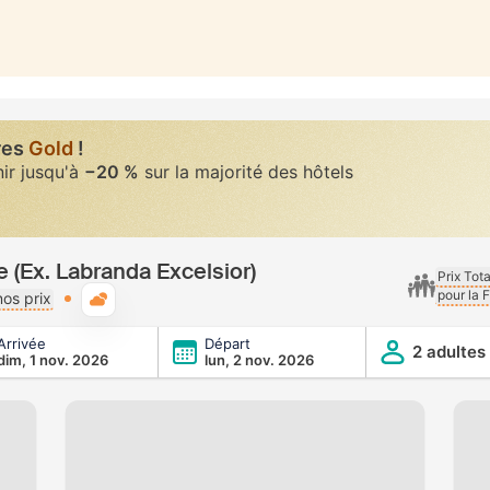
res
Gold
!
nir jusqu'à
−20 %
sur la majorité des hôtels
e (Ex. Labranda Excelsior)
Prix Tot
pour la 
Météo typique
os prix
Arrivée
Départ
da Excelsior)
2 adultes
dim, 1 nov. 2026
lun, 2 nov. 2026