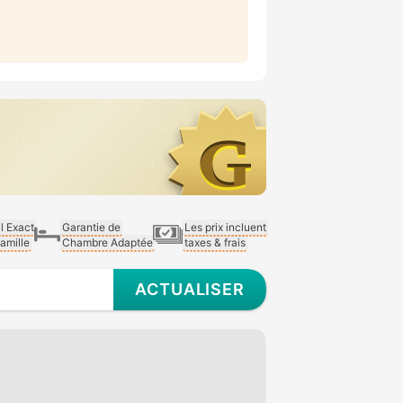
al Exact
Garantie de
Les prix incluent
Famille
Chambre Adaptée
taxes & frais
ACTUALISER