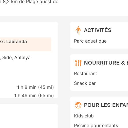
 à 8,2 km de Plage ouest de
ACTIVITÉS
Parc aquatique
(Ex. Labranda
, Sidé, Antalya
NOURRITURE &
Restaurant
Snack bar
1 h 8 min (
45 mi
)
1 h 46 min (
65 mi
)
POUR LES ENFA
Kids'club
Piscine pour enfants