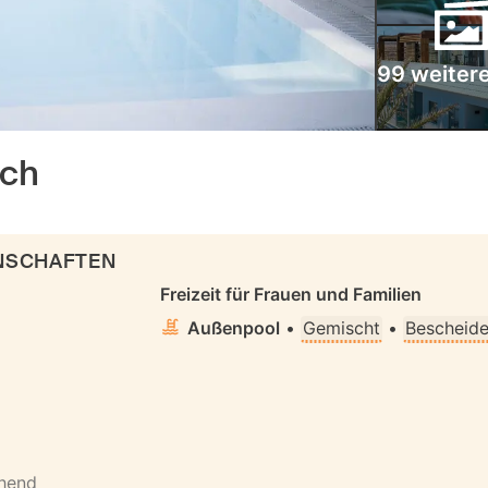
99 weitere
ach
ENSCHAFTEN
Freizeit für Frauen und Familien
Außenpool
•
Gemischt
•
Bescheide
ehend