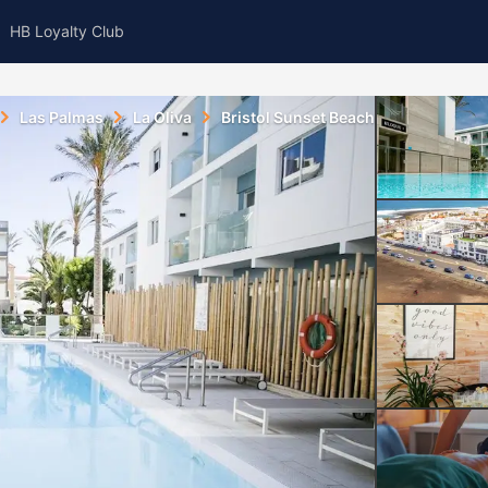
HB Loyalty Club
Las Palmas
La Oliva
Bristol Sunset Beach