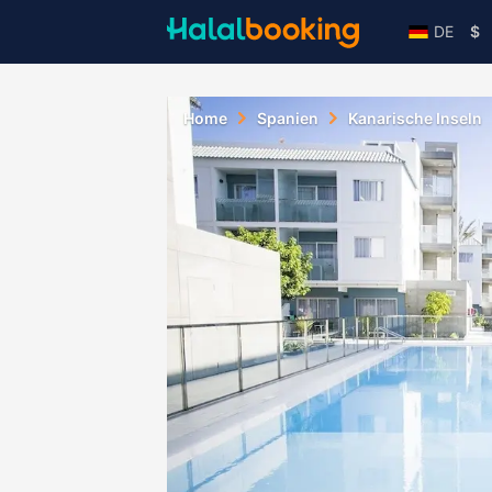
DE
$
Home
Spanien
Kanarische Inseln