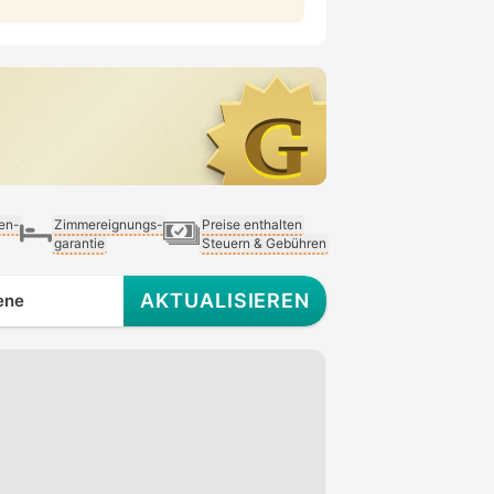
ien-
Zimmereignungs-
Preise enthalten
garantie
Steuern & Gebühren
AKTUALISIEREN
ene