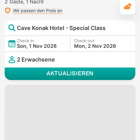
2 Gäste
1 Nacht
T
Wir passen den Preis an
Cave Konak Hotel - Special Class
Check-in
Check-out
Son, 1 Nov 2026
Mon, 2 Nov 2026
2 Erwachsene
AKTUALISIEREN