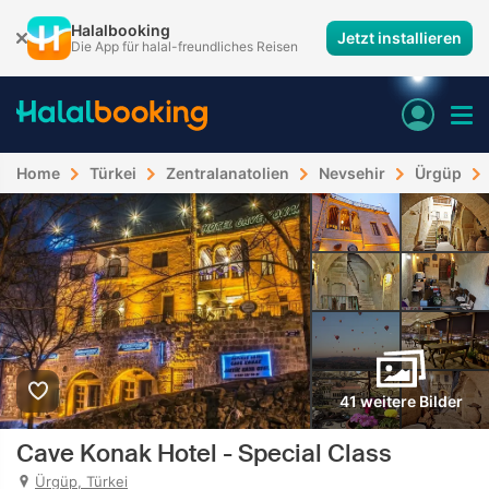
Halalbooking
Jetzt installieren
Die App für halal-freundliches Reisen
Home
Türkei
Zentralanatolien
Nevsehir
Ürgüp
41 weitere Bilder
Cave Konak Hotel - Special Class
Ürgüp, Türkei