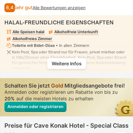
8,4
Sehr gut
Alle Bewertungen anzeigen
HALAL-FREUNDLICHE EIGENSCHAFTEN
Alle Speisen halal
Alkoholfreie Unterkunft
Alkoholfreies Zimmer
Toilette mit Bidet-Düse
• In allen Zimmern
Kein Pool, Spa oder Strand nur für Frauen, privat mietbar oder
in Villa/Zimmer ohne Einsehbarkeit. Kein Pool, Spa oder Strand
für gemischte Nutzung, in dem bescheidene Badebekleidung
Weitere Infos
erlaubt ist
Schalten Sie jetzt
Gold
Mitgliedsangebote frei!
Anmelden oder registrieren um Rabatte von bis zu
20%
auf die meisten Hotels zu erhalten
Anmelden oder registrieren
Preise für Cave Konak Hotel - Special Class