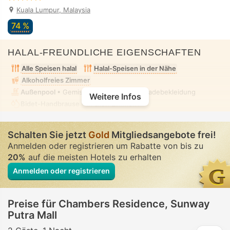
Kuala Lumpur, Malaysia
74 %
HALAL-FREUNDLICHE EIGENSCHAFTEN
Alle Speisen halal
Halal-Speisen in der Nähe
Alkoholfreies Zimmer
Außenpool
• Gemischt • Bescheidene Badebekleidung
Weitere Infos
Bidet-Handbrause
• In allen Zimmern
Schalten Sie jetzt
Gold
Mitgliedsangebote frei!
Anmelden oder registrieren um Rabatte von bis zu
20%
auf die meisten Hotels zu erhalten
Anmelden oder registrieren
Preise für Chambers Residence, Sunway
Putra Mall