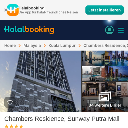
Halalbooking
Jetzt installieren
Die App für halal-freundliches Reisen
Home
Malaysia
Kuala Lumpur
Chambers Residence, 
84 weitere Bilder
Chambers Residence, Sunway Putra Mall