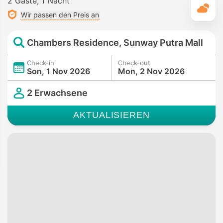
2 Gäste
1 Nacht
T
Wir passen den Preis an
Chambers Residence, Sunway Putra Mall
Check-in
Check-out
Son, 1 Nov 2026
Mon, 2 Nov 2026
2 Erwachsene
AKTUALISIEREN