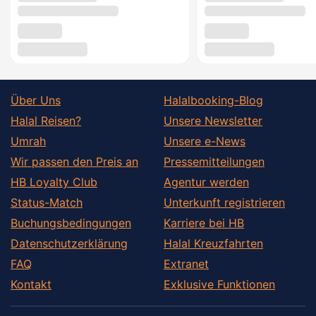
Über Uns
Halalbooking-Blog
Halal Reisen?
Unsere Newsletter
Umrah
Unsere e-News
Wir passen den Preis an
Pressemitteilungen
HB Loyalty Club
Agentur werden
Status-Match
Unterkunft registrieren
Buchungsbedingungen
Karriere bei HB
Datenschutzerklärung
Halal Kreuzfahrten
FAQ
Extranet
Kontakt
Exklusive Funktionen