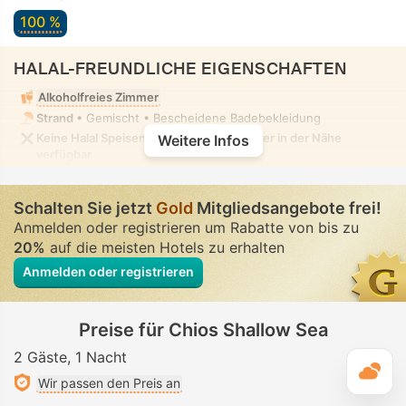
100 %
HALAL-FREUNDLICHE EIGENSCHAFTEN
Alkoholfreies Zimmer
Strand
• Gemischt • Bescheidene Badebekleidung
Keine Halal Speisen in der Unterkunft oder in der Nähe
Weitere Infos
verfügbar
Schalten Sie jetzt
Gold
Mitgliedsangebote frei!
Anmelden oder registrieren um Rabatte von bis zu
20%
auf die meisten Hotels zu erhalten
Anmelden oder registrieren
Preise für Chios Shallow Sea
2 Gäste
1 Nacht
T
Wir passen den Preis an