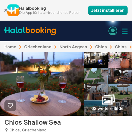
Halalbooking
Jetzt installieren
Die App für halal-freundliches Reisen
Home
Griechenland
North Aegean
Chios
Chios
62 weitere Bilder
Chios Shallow Sea
Chios, Griechenland