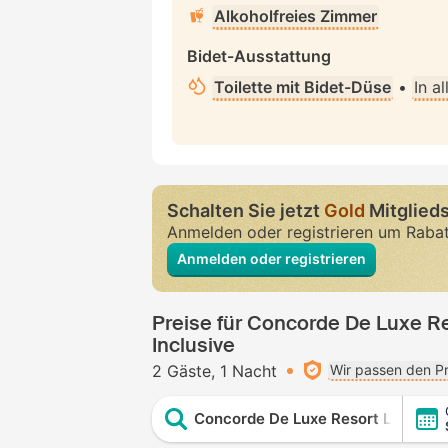
Alkoholfreies Zimmer
Bidet-Ausstattung
Toilette mit Bidet-Düse
•
In a
Schalten Sie jetzt
Gold
Mitglieds
Anmelden oder registrieren um Raba
Anmelden oder registrieren
Preise für Concorde De Luxe Reso
Inclusive
2 Gäste
1 Nacht
Wir passen den Pr
Concorde De Luxe Resort Lara Antal