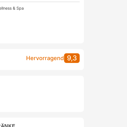
llness & Spa
9,3
Hervorragend
RÄNKE