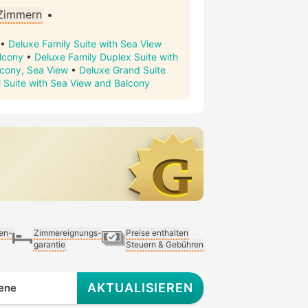
 Zimmern
•
•
Deluxe Family Suite with Sea View
alcony
•
Deluxe Family Duplex Suite with
cony, Sea View
•
Deluxe Grand Suite
 Suite with Sea View and Balcony
ien-
Zimmereignungs-
Preise enthalten
garantie
Steuern & Gebühren
AKTUALISIEREN
ene