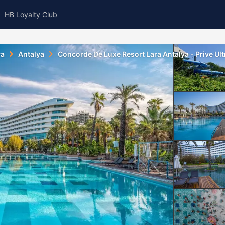
HB Loyalty Club
ya
Antalya
Concorde De Luxe Resort Lara Antalya - Prive Ultr