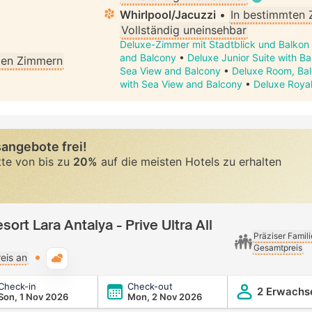
Whirlpool/Jacuzzi
•
In bestimmten
Vollständig uneinsehbar
Deluxe-Zimmer mit Stadtblick und Balkon
and Balcony
•
Deluxe Junior Suite with B
llen Zimmern
Sea View and Balcony
•
Deluxe Room, Bal
with Sea View and Balcony
•
Deluxe Royal
angebote frei!
tte von bis zu
20%
auf die meisten Hotels zu erhalten
rt Lara Antalya - Prive Ultra All
Präziser Famil
Gesamtpreis
Typische Wetterlage
eis an
Check-in
Check-out
ya - Prive Ultra All Inclusive
2 Erwachs
Son, 1 Nov 2026
Mon, 2 Nov 2026