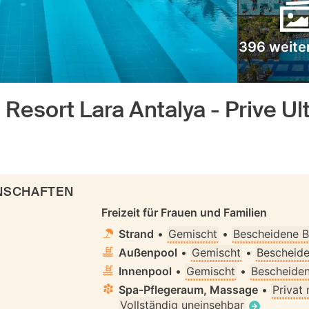
396 weiter
esort Lara Antalya - Prive Ul
ENSCHAFTEN
Freizeit für Frauen und Familien
Strand
•
Gemischt
•
Bescheidene B
Außenpool
•
Gemischt
•
Bescheide
Innenpool
•
Gemischt
•
Bescheiden
Spa-Pflegeraum, Massage
•
Privat
Vollständig uneinsehbar