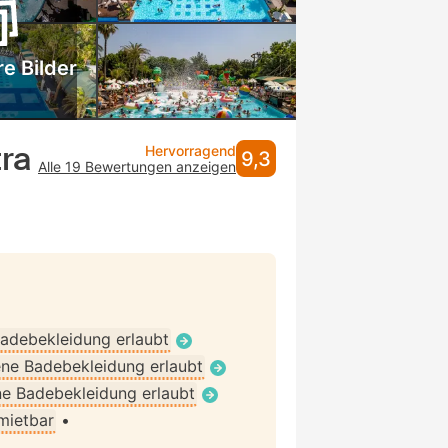
e Bilder
tra
Hervorragend
9,3
Alle 19 Bewertungen anzeigen
adebekleidung erlaubt
ne Badebekleidung erlaubt
e Badebekleidung erlaubt
 mietbar
•