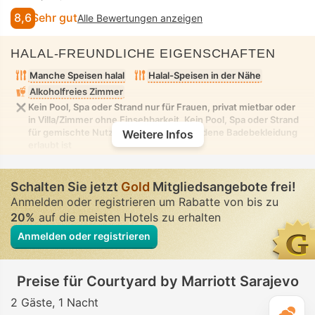
8,6
Sehr gut
Alle Bewertungen anzeigen
HALAL-FREUNDLICHE EIGENSCHAFTEN
Manche Speisen halal
Halal-Speisen in der Nähe
Alkoholfreies Zimmer
Kein Pool, Spa oder Strand nur für Frauen, privat mietbar oder
in Villa/Zimmer ohne Einsehbarkeit. Kein Pool, Spa oder Strand
für gemischte Nutzung, in dem bescheidene Badebekleidung
Weitere Infos
erlaubt ist
Schalten Sie jetzt
Gold
Mitgliedsangebote frei!
Anmelden oder registrieren um Rabatte von bis zu
20%
auf die meisten Hotels zu erhalten
Anmelden oder registrieren
Preise für Courtyard by Marriott Sarajevo
2 Gäste
1 Nacht
T