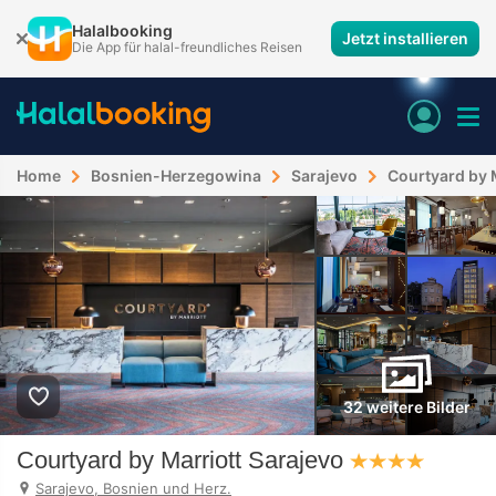
Halalbooking
Jetzt installieren
Die App für halal-freundliches Reisen
Home
Bosnien-Herzegowina
Sarajevo
Courtyard by 
32 weitere Bilder
Courtyard by Marriott Sarajevo
Sarajevo, Bosnien und Herz.