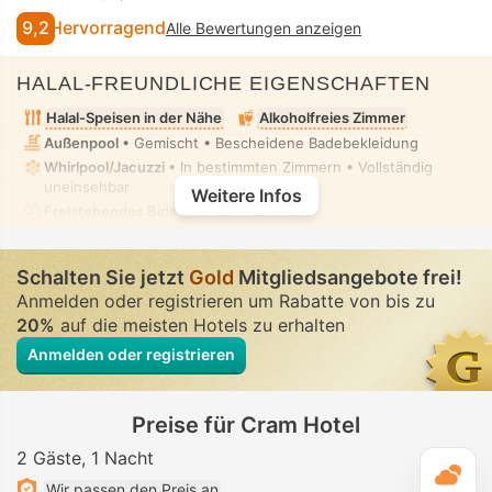
9,2
Hervorragend
Alle Bewertungen anzeigen
HALAL-FREUNDLICHE EIGENSCHAFTEN
Halal-Speisen in der Nähe
Alkoholfreies Zimmer
Außenpool
• Gemischt • Bescheidene Badebekleidung
Whirlpool/Jacuzzi
• In bestimmten Zimmern • Vollständig
uneinsehbar
Weitere Infos
Freistehendes Bidet
• In allen Zimmern
Schalten Sie jetzt
Gold
Mitgliedsangebote frei!
Anmelden oder registrieren um Rabatte von bis zu
20%
auf die meisten Hotels zu erhalten
Anmelden oder registrieren
Preise für Cram Hotel
2 Gäste
1 Nacht
T
Wir passen den Preis an