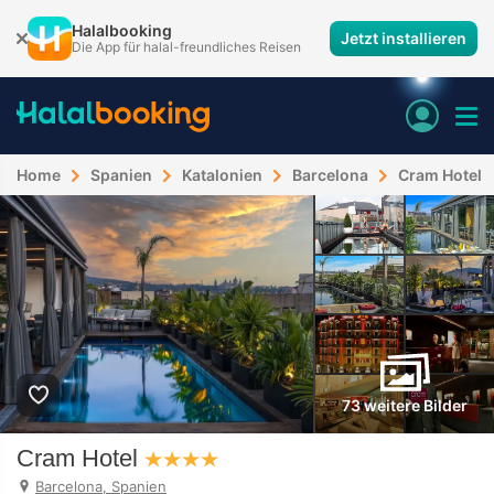
Halalbooking
Jetzt installieren
Die App für halal-freundliches Reisen
Home
Spanien
Katalonien
Barcelona
Cram Hotel
73 weitere Bilder
Cram Hotel
Barcelona, Spanien