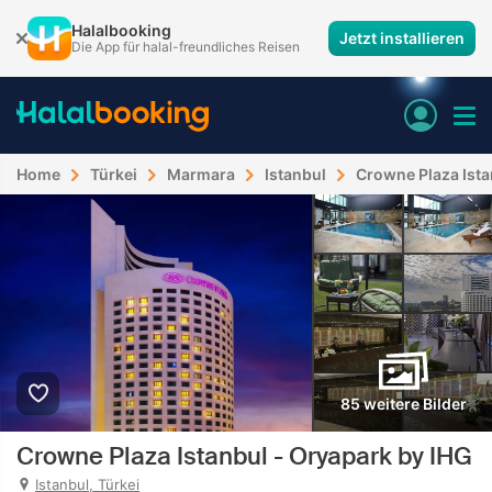
Halalbooking
Jetzt installieren
Die App für halal-freundliches Reisen
Home
Türkei
Marmara
Istanbul
Crowne Plaza Ista
85 weitere Bilder
Crowne Plaza Istanbul - Oryapark by IHG
Istanbul, Türkei