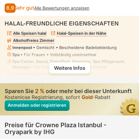
8,9
Sehr gut
Alle Bewertungen anzeigen
HALAL-FREUNDLICHE EIGENSCHAFTEN
Alle Speisen halal
Halal-Speisen in der Nähe
Alkoholfreies Zimmer
Innenpool
• Gemischt • Bescheidene Badebekleidung
Spa
• Für Frauen • Vollständig uneinsehbar
Spa Center, Sauna, Dampfbad, Hammam, Spa-Pflegeraum,
Massage
• Für Frauen • Vollständig uneinsehbar
Weitere Infos
Toilette mit Bidet-Düse
• In allen Zimmern
Sparen Sie
2 %
oder mehr bei dieser Unterkunft
Kostenlose Registrierung, sofort
Gold
-Rabatt
Anmelden oder registrieren
Preise für Crowne Plaza Istanbul -
Oryapark by IHG