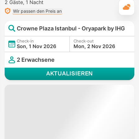
2 Gäste
1 Nacht
T
Wir passen den Preis an
Crowne Plaza Istanbul - Oryapark by IHG
Check-in
Check-out
Son, 1 Nov 2026
Mon, 2 Nov 2026
2 Erwachsene
AKTUALISIEREN