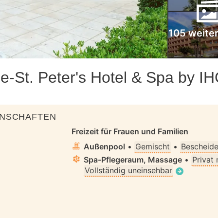
105 weiter
-St. Peter's Hotel & Spa by I
ENSCHAFTEN
Freizeit für Frauen und Familien
Außenpool
•
Gemischt
•
Bescheide
Spa-Pflegeraum, Massage
•
Privat
Vollständig uneinsehbar