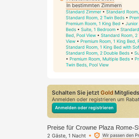
In bestimmten Zimmern
Standard Zimmer
•
Standard Room,
Standard Room, 2 Twin Beds
•
Pre
Premium Room, 1 King Bed
•
Junior 
Beds
•
Suite, 1 Bedroom
•
Standard
Bed, Pool View
•
Standard Room, 2 
View
•
Premium Room, 1 King Bed, 
Standard Room, 1 King Bed with So
Standard Room, 2 Double Beds
•
Su
•
Premium Room, Multiple Beds
•
P
Twin Beds, Pool View
Schalten Sie jetzt
Gold
Mitglieds
Anmelden oder registrieren um Raba
Anmelden oder registrieren
Preise für Crowne Plaza Rome-St
2 Gäste
1 Nacht
Wir passen den Pr