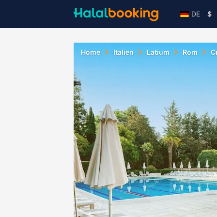
DE
$
Home
Italien
Latium
Rom
C