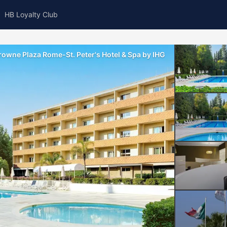
HB Loyalty Club
rowne Plaza Rome-St. Peter's Hotel & Spa by IHG