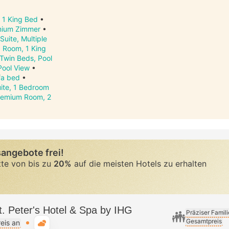
 1 King Bed
•
mium Zimmer
•
Suite, Multiple
 Room, 1 King
Twin Beds, Pool
Pool View
•
fa bed
•
ite, 1 Bedroom
remium Room, 2
angebote frei!
tte von bis zu
20%
auf die meisten Hotels zu erhalten
. Peter's Hotel & Spa by IHG
Präziser Famil
Gesamtpreis
Typische Wetterlage
eis an