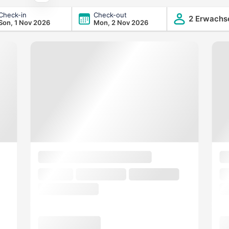
Check-in
Check-out
el & Spa by IHG
2 Erwachs
Son, 1 Nov 2026
Mon, 2 Nov 2026