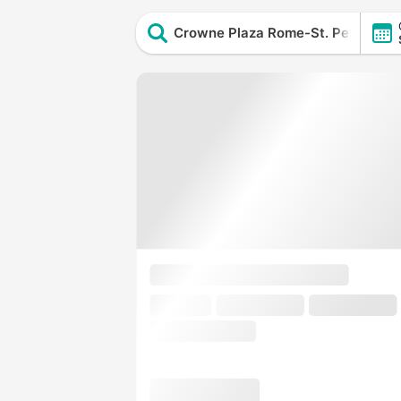
Crowne Plaza Rome-St. Peter's Hot