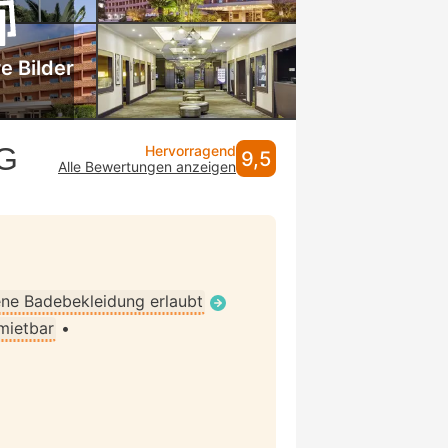
e Bilder
HG
Hervorragend
9,5
Alle Bewertungen anzeigen
ne Badebekleidung erlaubt
 mietbar
•