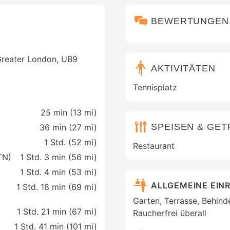
BEWERTUNGEN
Greater London, UB9
AKTIVITÄTEN
Tennisplatz
25 min (
13 mi
)
SPEISEN & GE
36 min (
27 mi
)
1 Std. (
52 mi
)
Restaurant
TN)
1 Std. 3 min (
56 mi
)
1 Std. 4 min (
53 mi
)
ALLGEMEINE EIN
1 Std. 18 min (
69 mi
)
Garten, Terrasse, Behind
1 Std. 21 min (
67 mi
)
Raucherfrei überall
1 Std. 41 min (
101 mi
)