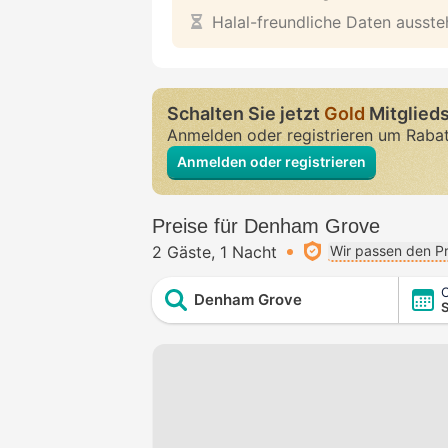
Halal-freundliche Daten ausst
Schalten Sie jetzt
Gold
Mitglieds
Anmelden oder registrieren um Raba
Anmelden oder registrieren
Preise für Denham Grove
2 Gäste
1 Nacht
Wir passen den Pr
C
Denham Grove
S