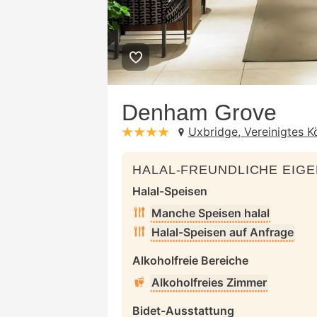
Denham Grove
Uxbridge, Vereinigtes K
stars: 4
HALAL-FREUNDLICHE EIG
Halal-Speisen
Manche Speisen halal
Halal-Speisen auf Anfrage
Alkoholfreie Bereiche
Alkoholfreies Zimmer
Bidet-Ausstattung