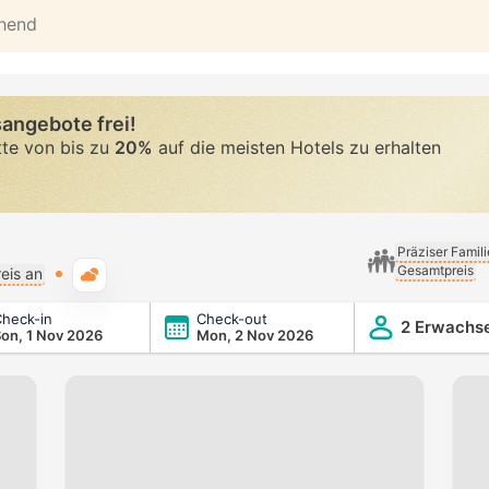
ehend
angebote frei!
tte von bis zu
20%
auf die meisten Hotels zu erhalten
Präziser Famil
Gesamtpreis
Typische Wetterlage
eis an
heck-in
Check-out
2 Erwachs
on, 1 Nov 2026
Mon, 2 Nov 2026