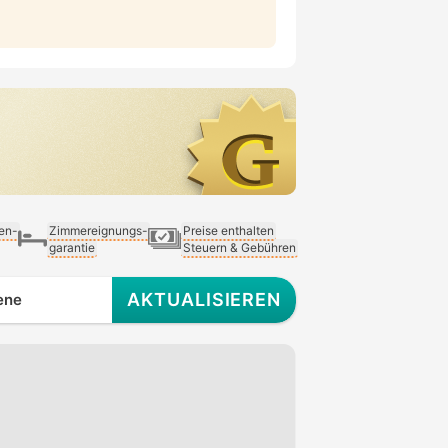
ien-
Zimmereignungs-
Preise enthalten
garantie
Steuern & Gebühren
AKTUALISIEREN
ene