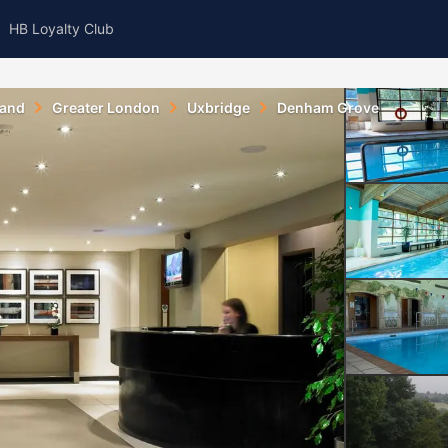
HB Loyalty Club
land
Greater London
Uxbridge
Denham Grove