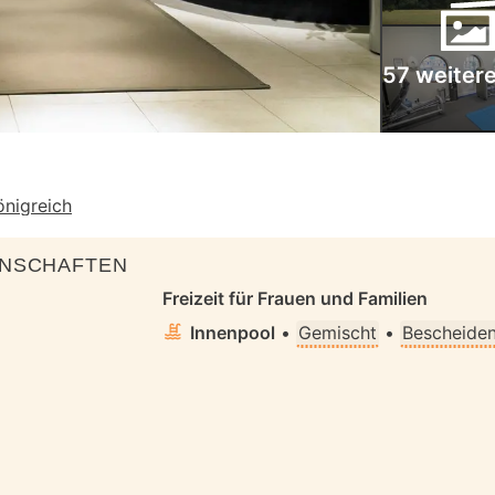
57 weitere
önigreich
ENSCHAFTEN
Freizeit für Frauen und Familien
Innenpool
•
Gemischt
•
Bescheiden