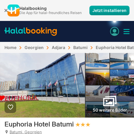
Halalbooking
Jetzt installieren
Die App für halal-freundliches Reisen
Home
Georgien
Adjara
Batumi
Euphoria Hotel Ba
50 weitere Bilder
Euphoria Hotel Batumi
Batumi, Georgien