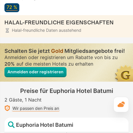
72 %
HALAL-FREUNDLICHE EIGENSCHAFTEN
Halal-freundliche Daten ausstehend
Schalten Sie jetzt
Gold
Mitgliedsangebote frei!
Anmelden oder registrieren um Rabatte von bis zu
20%
auf die meisten Hotels zu erhalten
Anmelden oder registrieren
Preise für Euphoria Hotel Batumi
2 Gäste
1 Nacht
T
Wir passen den Preis an
Euphoria Hotel Batumi