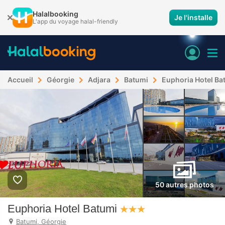
Halalbooking
Je l'installe
L'app du voyage halal-friendly
Accueil
Géorgie
Adjara
Batumi
Euphoria Hotel Ba
50 autres photos
Euphoria Hotel Batumi
Batumi, Géorgie