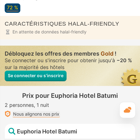
72 %
CARACTÉRISTIQUES HALAL-FRIENDLY
En attente de données halal-friendly
Débloquez les offres des membres
Gold
!
Se connecter ou s'inscrire pour obtenir jusqu'à
−20 %
sur la majorité des hôtels
Se connecter ou s’inscrire
Prix pour Euphoria Hotel Batumi
2 personnes
1 nuit
M
Nous alignons nos prix
Euphoria Hotel Batumi