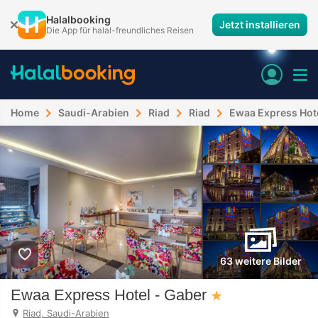
Halalbooking
Jetzt installieren
Die App für halal-freundliches Reisen
Home
Saudi-Arabien
Riad
Riad
Ewaa Express Hote
63 weitere Bilder
Ewaa Express Hotel - Gaber
Riad, Saudi-Arabien