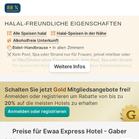
88 %
HALAL-FREUNDLICHE EIGENSCHAFTEN
Alle Speisen halal
Halal-Speisen in der Nähe
Alkoholfreie Unterkunft
Bidet-Handbrause
• In allen Zimmern
Kein Pool, Spa oder Strand nur für Frauen, privat mietbar oder
in Villa/Zimmer ohne Einsehbarkeit. Kein Pool, Spa oder Strand
für gemischte Nutzung, in dem bescheidene Badebekleidung
Weitere Infos
erlaubt ist
Schalten Sie jetzt
Gold
Mitgliedsangebote frei!
Anmelden oder registrieren um Rabatte von bis zu
20%
auf die meisten Hotels zu erhalten
Anmelden oder registrieren
Preise für Ewaa Express Hotel - Gaber