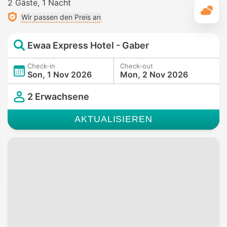
2 Gäste
1 Nacht
T
Wir passen den Preis an
Ewaa Express Hotel - Gaber
Check-in
Check-out
Son, 1 Nov 2026
Mon, 2 Nov 2026
2 Erwachsene
AKTUALISIEREN