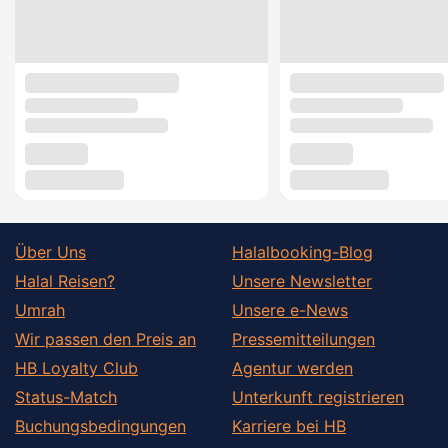
Über Uns
Halalbooking-Blog
Halal Reisen?
Unsere Newsletter
Umrah
Unsere e-News
Wir passen den Preis an
Pressemitteilungen
HB Loyalty Club
Agentur werden
Status-Match
Unterkunft registrieren
Buchungsbedingungen
Karriere bei HB