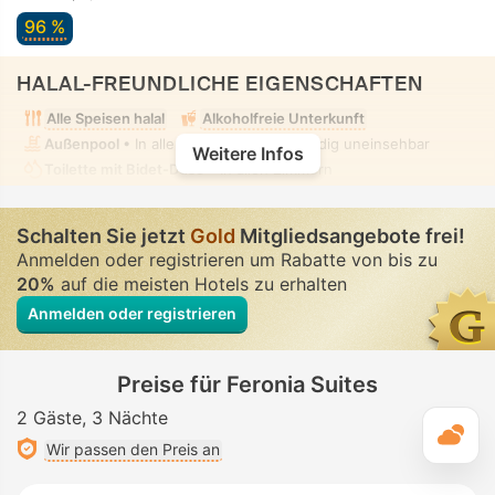
96 %
HALAL-FREUNDLICHE EIGENSCHAFTEN
Alle Speisen halal
Alkoholfreie Unterkunft
Außenpool
• In allen Zimmern • Vollständig uneinsehbar
Weitere Infos
Toilette mit Bidet-Düse
• In allen Zimmern
Schalten Sie jetzt
Gold
Mitgliedsangebote frei!
Anmelden oder registrieren um Rabatte von bis zu
20%
auf die meisten Hotels zu erhalten
Anmelden oder registrieren
Preise für Feronia Suites
2 Gäste
3 Nächte
T
Wir passen den Preis an