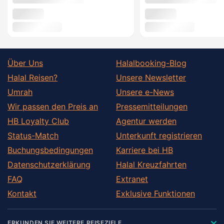
Über Uns
Halalbooking-Blog
Halal Reisen?
Unsere Newsletter
Umrah
Unsere e-News
Wir passen den Preis an
Pressemitteilungen
HB Loyalty Club
Agentur werden
Status-Match
Unterkunft registrieren
Buchungsbedingungen
Karriere bei HB
Datenschutzerklärung
Halal Kreuzfahrten
FAQ
Extranet
Kontakt
Exklusive Funktionen
ERKUNDEN SIE WEITERE REISEZIELE