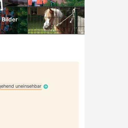
 Bilder
gehend uneinsehbar