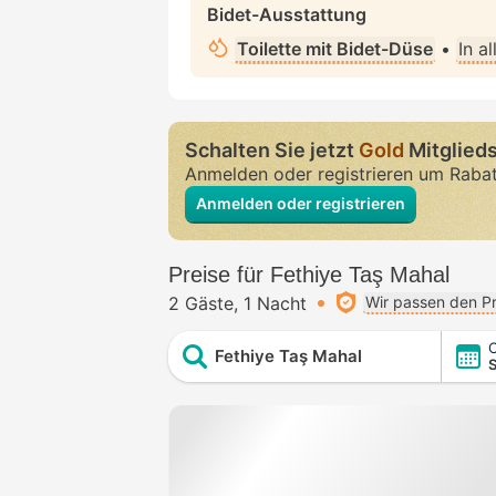
Bidet-Ausstattung
Toilette mit Bidet-Düse
•
In a
Schalten Sie jetzt
Gold
Mitglieds
Anmelden oder registrieren um Raba
Anmelden oder registrieren
Preise für Fethiye Taş Mahal
2 Gäste
1 Nacht
Wir passen den Pr
C
Fethiye Taş Mahal
S