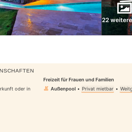
22 weitere
ENSCHAFTEN
Freizeit für Frauen und Familien
rkunft oder in
Außenpool
•
Privat mietbar
•
Weit