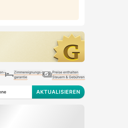
ien-
Zimmereignungs-
Preise enthalten
garantie
Steuern & Gebühren
AKTUALISIEREN
ene