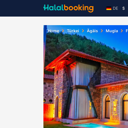
DE
$
Home
Türkei
Ägäis
Mugla
F