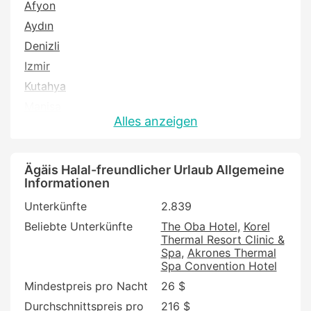
Afyon
Aydın
Denizli
Izmir
Kutahya
Manisa
Alles anzeigen
Mugla
Usak
Ägäis Halal-freundlicher Urlaub Allgemeine
Informationen
Unterkünfte
2.839
Beliebte Unterkünfte
The Oba Hotel
Korel
Thermal Resort Clinic &
Spa
Akrones Thermal
Spa Convention Hotel
Mindestpreis pro Nacht
26 $
Durchschnittspreis pro
216 $