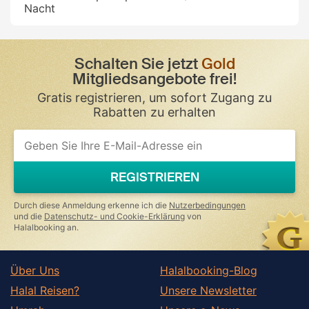
Nacht
Schalten Sie jetzt
Gold
Mitgliedsangebote frei!
Gratis registrieren, um sofort Zugang zu
Rabatten zu erhalten
If
you
are
a
REGISTRIEREN
human,
ignore
this
Durch diese Anmeldung erkenne ich die
Nutzerbedingungen
field
und die
Datenschutz- und Cookie-Erklärung
von
Halalbooking an.
Über Uns
Halalbooking-Blog
Halal Reisen?
Unsere Newsletter