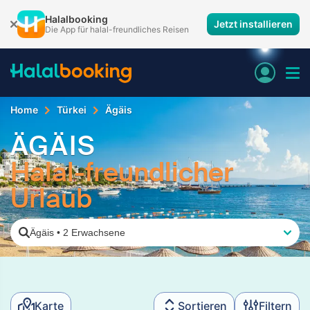
Halalbooking
Jetzt installieren
Die App für halal-freundliches Reisen
Home
Türkei
Ägäis
ÄGÄIS
Halal-freundlicher
Urlaub
Ägäis
•
2 Erwachsene
Karte
Sortieren
Filtern