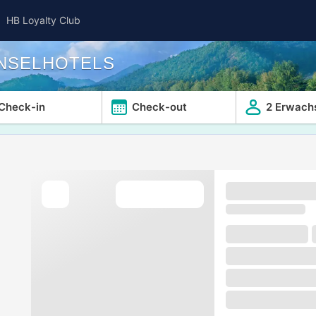
HB Loyalty Club
INSELHOTELS
Check-in
Check-out
2 Erwach