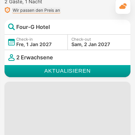
2 Gäste
1 Nacht
T
Wir passen den Preis an
Four-G Hotel
Check-in
Check-out
Fre, 1 Jan 2027
Sam, 2 Jan 2027
2 Erwachsene
AKTUALISIEREN