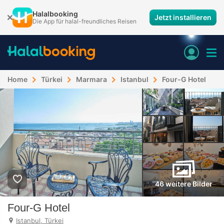
Halalbooking
Jetzt installieren
Die App für halal-freundliches Reisen
Home
Türkei
Marmara
Istanbul
Four-G Hotel
46 weitere Bilder
Four-G Hotel
Istanbul, Türkei