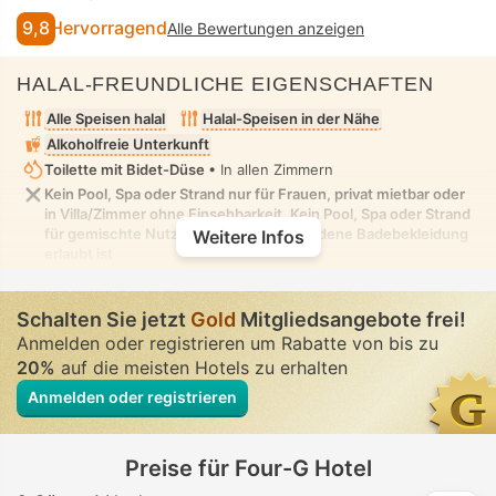
9,8
Hervorragend
Alle Bewertungen anzeigen
HALAL-FREUNDLICHE EIGENSCHAFTEN
Alle Speisen halal
Halal-Speisen in der Nähe
Alkoholfreie Unterkunft
Toilette mit Bidet-Düse
• In allen Zimmern
Kein Pool, Spa oder Strand nur für Frauen, privat mietbar oder
in Villa/Zimmer ohne Einsehbarkeit. Kein Pool, Spa oder Strand
für gemischte Nutzung, in dem bescheidene Badebekleidung
Weitere Infos
erlaubt ist
Schalten Sie jetzt
Gold
Mitgliedsangebote frei!
Anmelden oder registrieren um Rabatte von bis zu
20%
auf die meisten Hotels zu erhalten
Anmelden oder registrieren
Preise für Four-G Hotel