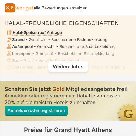
8,8
Sehr gut
Alle Bewertungen anzeigen
HALAL-FREUNDLICHE EIGENSCHAFTEN
Halal-Speisen auf Anfrage
Strand
• Gemischt • Bescheidene Badebekleidung
Außenpool
• Gemischt • Bescheidene Badebekleidung
Innenpool
• Gemischt • Bescheidene Badebekleidung
Spa
• Privat • Vollständig uneinsehbar
Weitere Infos
Spa Center, Spa-Pflegeraum, Massage
• Privat • Vollständig
uneinsehbar
Keine alkoholfreien Bereiche/Vereinbarungen in der
Unterkunft möglich
Schalten Sie jetzt
Gold
Mitgliedsangebote frei!
Keine Bidet-Ausstattung in den Badezimmern der Zimmer
Anmelden oder registrieren um Rabatte von bis zu
verfügbar
20%
auf die meisten Hotels zu erhalten
Anmelden oder registrieren
Preise für Grand Hyatt Athens