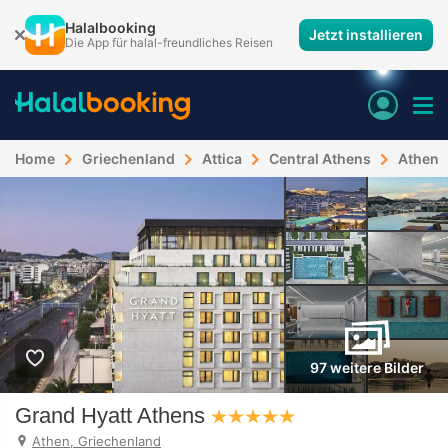
Halalbooking
Jetzt installieren
Die App für halal-freundliches Reisen
Home
Griechenland
Attica
Central Athens
Athen
97 weitere Bilder
Grand Hyatt Athens
Athen, Griechenland