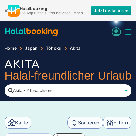
Halalbooking
Jetzt installieren
Die App für halal-freundliches Reisen
Home
Japan
Tōhoku
Akita
AKITA
Halal-freundlicher Urlaub
Akita
•
2 Erwachsene
Karte
Sortieren
Filtern