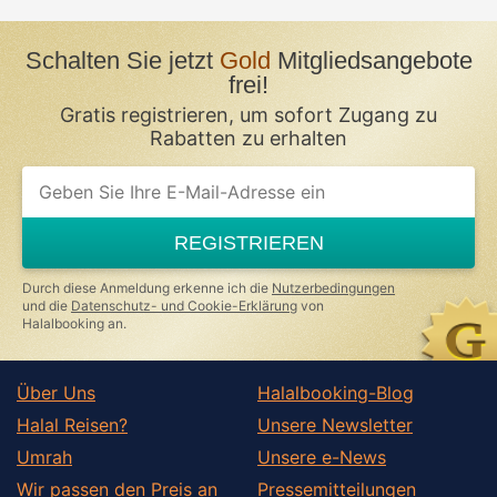
Schalten Sie jetzt
Gold
Mitgliedsangebote
frei!
Gratis registrieren, um sofort Zugang zu
Rabatten zu erhalten
REGISTRIEREN
Durch diese Anmeldung erkenne ich die
Nutzerbedingungen
und die
Datenschutz- und Cookie-Erklärung
von
Halalbooking an.
Über Uns
Halalbooking-Blog
Halal Reisen?
Unsere Newsletter
Umrah
Unsere e-News
Wir passen den Preis an
Pressemitteilungen