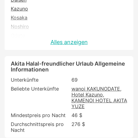
Kazuno
Kosaka
Noshiro
Odate
Alles anzeigen
Oga
Senboku
Yokote
Akita Halal-freundlicher Urlaub Allgemeine
Informationen
Yurihonjo
Unterkünfte
69
Yuzawa
Beliebte Unterkünfte
wanoi KAKUNODATE
Hotel Kazuno
KAMENOI HOTEL AKITA
YUZE
Mindestpreis pro Nacht
46 $
Durchschnittspreis pro
276 $
Nacht