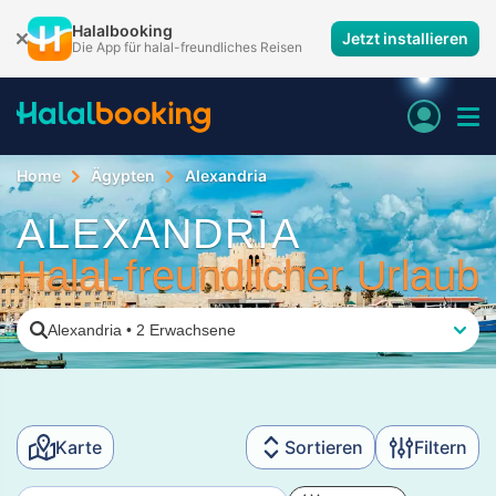
Halalbooking
Jetzt installieren
Die App für halal-freundliches Reisen
Home
Ägypten
Alexandria
ALEXANDRIA
Halal-freundlicher Urlaub
Alexandria
•
2 Erwachsene
Karte
Sortieren
Filtern