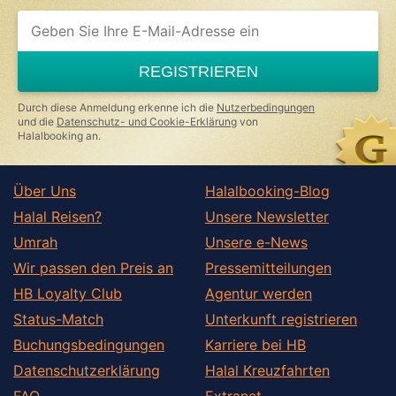
REGISTRIEREN
Durch diese Anmeldung erkenne ich die
Nutzerbedingungen
und die
Datenschutz- und Cookie-Erklärung
von
Halalbooking an.
Über Uns
Halalbooking-Blog
Halal Reisen?
Unsere Newsletter
Umrah
Unsere e-News
Wir passen den Preis an
Pressemitteilungen
HB Loyalty Club
Agentur werden
Status-Match
Unterkunft registrieren
Buchungsbedingungen
Karriere bei HB
Datenschutzerklärung
Halal Kreuzfahrten
FAQ
Extranet