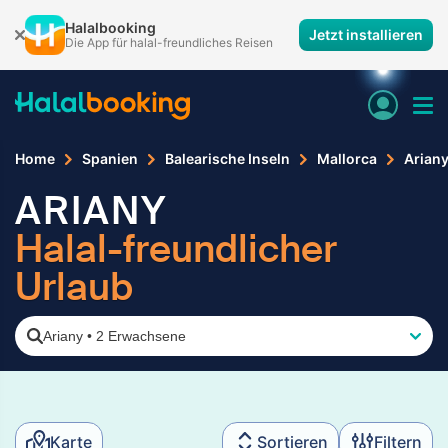
Halalbooking
Jetzt installieren
Die App für halal-freundliches Reisen
Home
Spanien
Balearische Inseln
Mallorca
Arian
ARIANY
Halal-freundlicher
Urlaub
Ariany
•
2 Erwachsene
Karte
Sortieren
Filtern