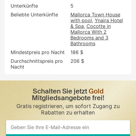
Unterkünfte
5
Beliebte Unterkünfte
Mallorca Town House
with pool
Ynaira Hotel
& Spa
Cocotte in
Mallorca With 2
Bedrooms and 3
Bathrooms
Mindestpreis pro Nacht
186 $
Durchschnittspreis pro
206 $
Nacht
Schalten Sie jetzt
Gold
Mitgliedsangebote frei!
Gratis registrieren, um sofort Zugang zu
Rabatten zu erhalten
If
you
are