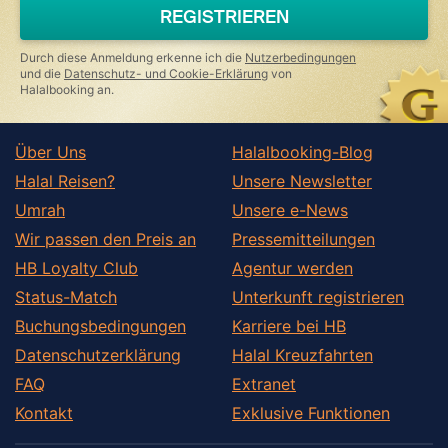
a
REGISTRIEREN
human,
ignore
this
Durch diese Anmeldung erkenne ich die
Nutzerbedingungen
field
und die
Datenschutz- und Cookie-Erklärung
von
Halalbooking an.
Über Uns
Halalbooking-Blog
Halal Reisen?
Unsere Newsletter
Umrah
Unsere e-News
Wir passen den Preis an
Pressemitteilungen
HB Loyalty Club
Agentur werden
Status-Match
Unterkunft registrieren
Buchungsbedingungen
Karriere bei HB
Datenschutzerklärung
Halal Kreuzfahrten
FAQ
Extranet
Kontakt
Exklusive Funktionen