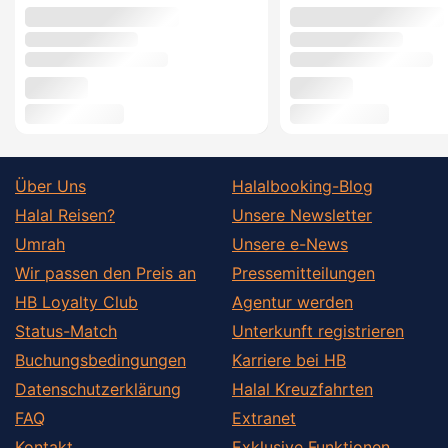
Über Uns
Halalbooking-Blog
Halal Reisen?
Unsere Newsletter
Umrah
Unsere e-News
Wir passen den Preis an
Pressemitteilungen
HB Loyalty Club
Agentur werden
Status-Match
Unterkunft registrieren
Buchungsbedingungen
Karriere bei HB
Datenschutzerklärung
Halal Kreuzfahrten
FAQ
Extranet
Kontakt
Exklusive Funktionen