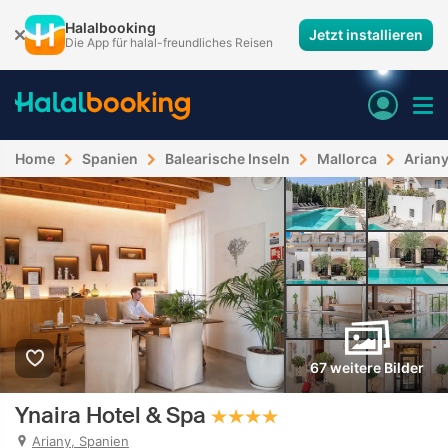
Halalbooking
Jetzt installieren
Die App für halal-freundliches Reisen
Home
Spanien
Balearische Inseln
Mallorca
Arian
67 weitere Bilder
Ynaira Hotel & Spa
Ariany, Spanien