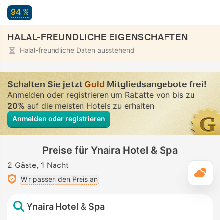
94 %
HALAL-FREUNDLICHE EIGENSCHAFTEN
Halal-freundliche Daten ausstehend
Schalten Sie jetzt
Gold
Mitgliedsangebote frei!
Anmelden oder registrieren um Rabatte von bis zu
20%
auf die meisten Hotels zu erhalten
Anmelden oder registrieren
Preise für Ynaira Hotel & Spa
2 Gäste
1 Nacht
T
Wir passen den Preis an
Ynaira Hotel & Spa