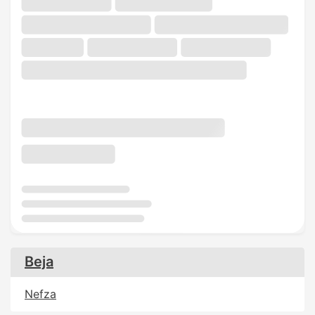
Beja
Nefza