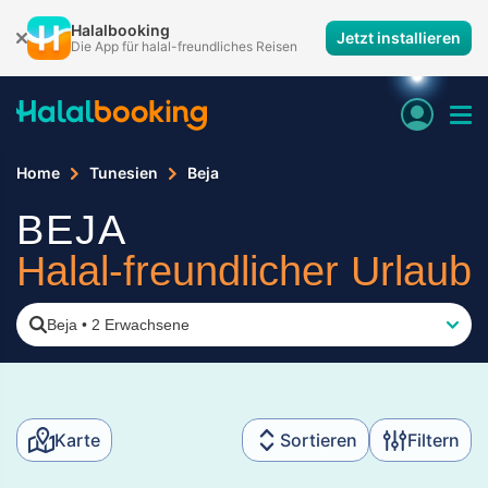
Halalbooking
Jetzt installieren
Die App für halal-freundliches Reisen
Home
Tunesien
Beja
BEJA
Halal-freundlicher Urlaub
Beja
•
2 Erwachsene
Karte
Sortieren
Filtern