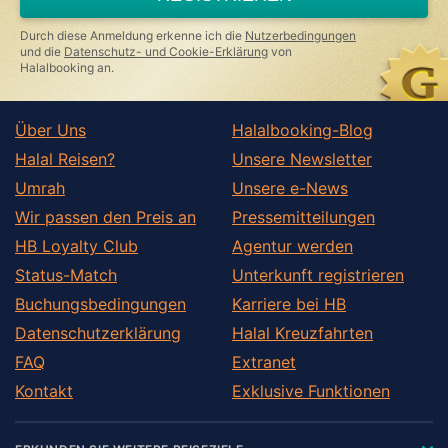
Durch diese Anmeldung erkenne ich die
Nutzerbedingungen
und die
Datenschutz- und Cookie-Erklärung
von
Halalbooking an.
Über Uns
Halalbooking-Blog
Halal Reisen?
Unsere Newsletter
Umrah
Unsere e-News
Wir passen den Preis an
Pressemitteilungen
HB Loyalty Club
Agentur werden
Status-Match
Unterkunft registrieren
Buchungsbedingungen
Karriere bei HB
Datenschutzerklärung
Halal Kreuzfahrten
FAQ
Extranet
Kontakt
Exklusive Funktionen