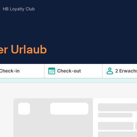
HB Loyalty Club
er Urlaub
Check-in
Check-out
2 Erwach